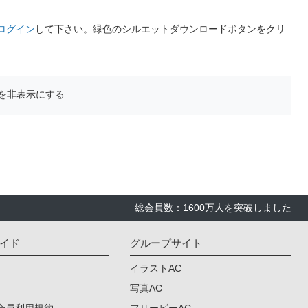
ログイン
して下さい。緑色のシルエットダウンロードボタンをクリ
を非表示にする
総会員数：1600万人を突破しました
イド
グループサイト
イラストAC
写真AC
会員利用規約
フリービーAC