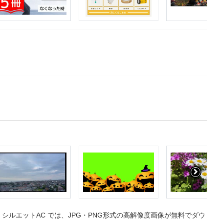
ルエットAC では、JPG・PNG形式の高解像度画像が無料でダウ