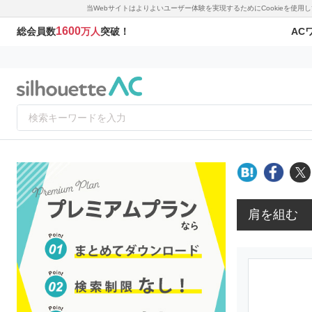
当Webサイトはよりよいユーザー体験を実現するためにCookieを使
1600
AC
総会員数
万人
突破！
肩を組む