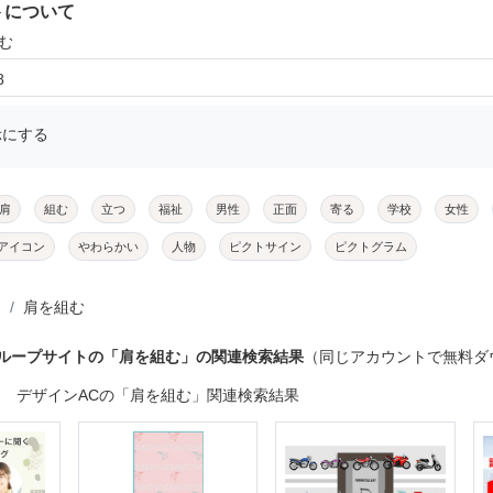
トについて
む
8
示にする
肩
組む
立つ
福祉
男性
正面
寄る
学校
女性
アイコン
やわらかい
人物
ピクトサイン
ピクトグラム
肩を組む
グループサイトの「肩を組む」の関連検索結果
（同じアカウントで無料ダ
デザインACの「肩を組む」関連検索結果