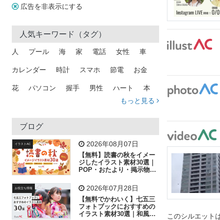
広告を非表示にする
人気キーワード（タグ）
人
プール
海
家
電話
女性
車
カレンダー
時計
スマホ
節電
お金
花
パソコン
握手
男性
ハート
本
もっと見る
矢印
猫
手
メール
トラック
木
犬
吹き出し
カメラ
星
プレゼント
ブログ
飛行機
グラフ
ビル
魚
家族
書類
2026年08月07日
イラストAC
【無料】読書の秋をイメー
歩く
工場
会社
太陽
キラキラ
ジしたイラスト素材30選｜
POP・おたより・掲示物に
おすすめ
人物
虫眼鏡
花火
電車
ビジネス
2026年07月28日
お役立ち情報
子供
作業員
葉
相談
ピクトグラム
【無料でかわいく】七五三
フォトブックにおすすめの
イラスト素材30選｜和風の
このシルエットは