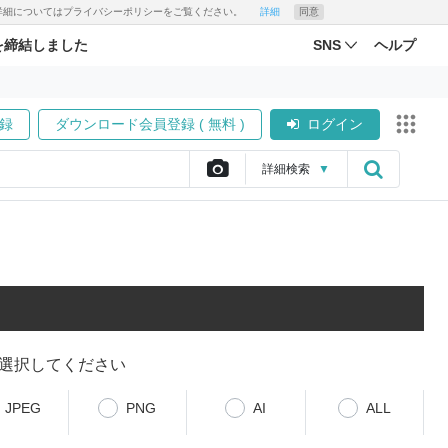
す。詳細についてはプライバシーポリシーをご覧ください。
詳細
同意
を締結しました
SNS
ヘルプ
録
ダウンロード会員登録 ( 無料 )
ログイン
詳細
検索
▼
選択してください
JPEG
PNG
AI
ALL