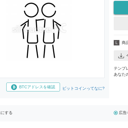
L
商
テンプ
あなた
BTCアドレスを確認
ビットコインってなに?
示にする
広告