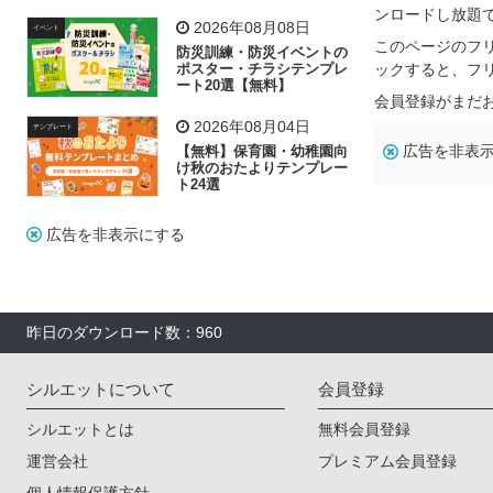
飾り付け素材が揃う
ンロードし放題
2026年08月08日
イベント
このページのフ
防災訓練・防災イベントの
ポスター・チラシテンプレ
ックすると、フ
ート20選【無料】
会員登録がまだ
2026年08月04日
テンプレート
広告を非表
【無料】保育園・幼稚園向
け秋のおたよりテンプレー
ト24選
広告を非表示にする
昨日のダウンロード数：960
シルエットについて
会員登録
シルエットとは
無料会員登録
運営会社
プレミアム会員登録
個人情報保護方針