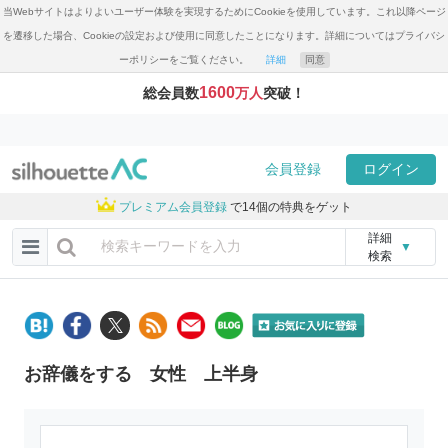
当Webサイトはよりよいユーザー体験を実現するためにCookieを使用しています。これ以降ページ
を遷移した場合、Cookieの設定および使用に同意したことになります。詳細についてはプライバシ
ーポリシーをご覧ください。
詳細
同意
1600
総会員数
万人
突破！
会員登録
ログイン
プレミアム会員登録
で14個の特典をゲット
詳細
▼
検索
お辞儀をする 女性 上半身