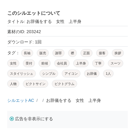
このシルエットについて
タイトル: お辞儀をする 女性 上半身
素材のID: 203242
ダウンロード: 1回
タグ：
長袖
販売
謝罪
襟
正面
接客
挨拶
女性
受付
前傾
会社員
上半身
丁寧
スーツ
スタイリッシュ
シンプル
アイコン
お辞儀
1人
人物
ピクトサイン
ピクトグラム
シルエットAC
お辞儀をする 女性 上半身
広告を非表示にする