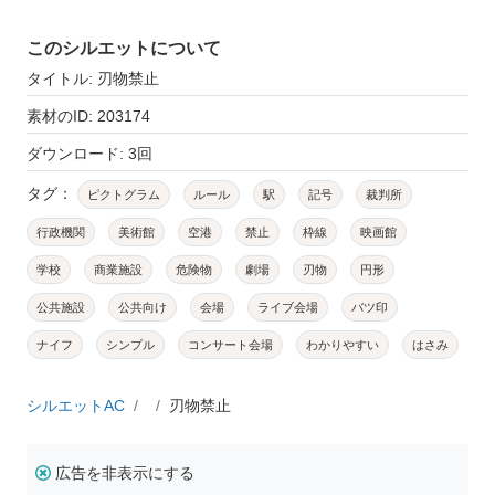
このシルエットについて
タイトル: 刃物禁止
素材のID: 203174
ダウンロード: 3回
タグ：
ピクトグラム
ルール
駅
記号
裁判所
行政機関
美術館
空港
禁止
枠線
映画館
学校
商業施設
危険物
劇場
刃物
円形
公共施設
公共向け
会場
ライブ会場
バツ印
ナイフ
シンプル
コンサート会場
わかりやすい
はさみ
シルエットAC
刃物禁止
広告を非表示にする