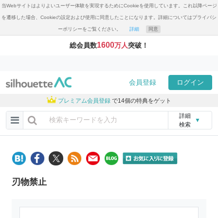
当Webサイトはよりよいユーザー体験を実現するためにCookieを使用しています。これ以降ページ
を遷移した場合、Cookieの設定および使用に同意したことになります。詳細についてはプライバシ
ーポリシーをご覧ください。
詳細
同意
1600
総会員数
万人
突破！
会員登録
ログイン
プレミアム会員登録
で14個の特典をゲット
詳細
▼
検索
刃物禁止