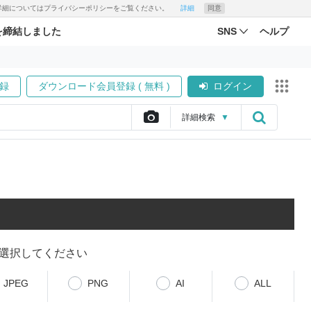
す。詳細についてはプライバシーポリシーをご覧ください。
詳細
同意
を締結しました
SNS
ヘルプ
録
ダウンロード会員登録 ( 無料 )
ログイン
詳細
検索
▼
選択してください
JPEG
PNG
AI
ALL