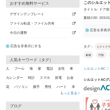
このシルエッ
おすすめ無料サービス
タイトル: ドア
デザインテンプレート
素材のID: 20315
ファイル転送・ファイル共有
広告を非表
今日の運勢
広告を非表示にする
タグ：
ピクトグ
劇場
円形
人気キーワード（タグ）
人
プール
海
家
電話
女性
車
シルエットAC
カレンダー
時計
スマホ
節電
お金
シルエットAC
花
パソコン
握手
男性
ハート
本
もっと見る
矢印
猫
手
メール
トラック
木
犬
吹き出し
カメラ
星
プレゼント
ブログ