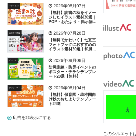
飛行機
グラフ
ビル
魚
家族
書類
2026年08月07日
イラストAC
【無料】読書の秋をイメー
歩く
工場
会社
太陽
キラキラ
ジしたイラスト素材30選｜
POP・おたより・掲示物に
おすすめ
人物
虫眼鏡
花火
電車
ビジネス
2026年07月28日
お役立ち情報
子供
作業員
葉
相談
ピクトグラム
【無料でかわいく】七五三
フォトブックにおすすめの
イラスト素材30選｜和風の
飾り付け素材が揃う
2026年08月08日
イベント
防災訓練・防災イベントの
ポスター・チラシテンプレ
ート20選【無料】
2026年08月04日
テンプレート
【無料】保育園・幼稚園向
け秋のおたよりテンプレー
ト24選
広告を非表示にする
このシルエットは