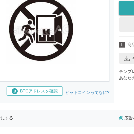
L
商
テンプ
あなた
BTCアドレスを確認
ビットコインってなに?
示にする
広告