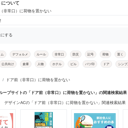
トについて
前（非常口）に荷物を置かない
2
示にする
ラム
デフォルメ
ルール
非常口
防災
記号
荷物
置く
公共向け
倉庫
人物
ホテル
ビル
バツ印
ドア
シンプ
ドア前（非常口）に荷物を置かない
グループサイトの「ドア前（非常口）に荷物を置かない」の関連検索結果
デザインACの「ドア前（非常口）に荷物を置かない」関連検索結果