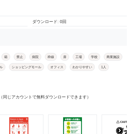
ダウンロード: 0回
箱
禁止
病院
枠線
扉
工場
学校
商業施設
ル
ショッピングモール
オフィス
わかりやすい
1人
（同じアカウントで無料ダウンロードできます）