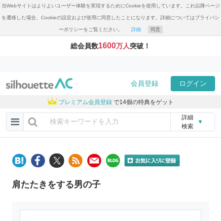
当Webサイトはよりよいユーザー体験を実現するためにCookieを使用しています。これ以降ページ
を遷移した場合、Cookieの設定および使用に同意したことになります。詳細についてはプライバシ
ーポリシーをご覧ください。
詳細
同意
1600
総会員数
万人
突破！
会員登録
ログイン
プレミアム会員登録
で14個の特典をゲット
詳細
▼
検索
肩たたきをする男の子