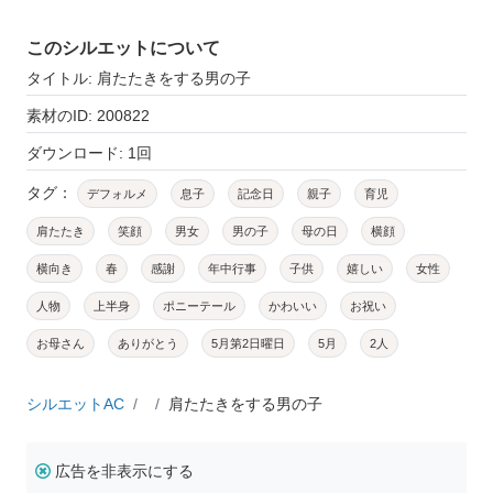
このシルエットについて
タイトル: 肩たたきをする男の子
素材のID: 200822
ダウンロード: 1回
タグ：
デフォルメ
息子
記念日
親子
育児
肩たたき
笑顔
男女
男の子
母の日
横顔
横向き
春
感謝
年中行事
子供
嬉しい
女性
人物
上半身
ポニーテール
かわいい
お祝い
お母さん
ありがとう
5月第2日曜日
5月
2人
シルエットAC
肩たたきをする男の子
広告を非表示にする