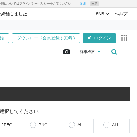
す。詳細についてはプライバシーポリシーをご覧ください。
詳細
同意
を締結しました
SNS
ヘルプ
録
ダウンロード会員登録 ( 無料 )
ログイン
詳細
検索
▼
選択してください
JPEG
PNG
AI
ALL