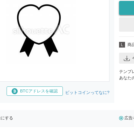
L
商
テンプ
あなた
BTCアドレスを確認
ビットコインってなに?
示にする
広告