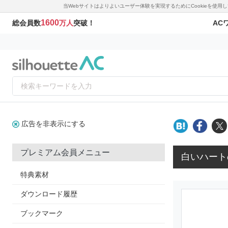
当Webサイトはよりよいユーザー体験を実現するためにCookieを使
1600
AC
総会員数
万人
突破！
広告を非表示にする
プレミアム会員メニュー
白いハート
特典素材
ダウンロード履歴
ブックマーク