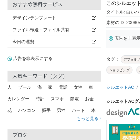
このシルエッ
おすすめ無料サービス
タイトル: 白い
デザインテンプレート
素材のID: 20080
ファイル転送・ファイル共有
広告を非表
今日の運勢
広告を非表示にする
タグ：
デフォル
ショッピング
人気キーワード（タグ）
人
プール
海
家
電話
女性
車
シルエットAC
カレンダー
時計
スマホ
節電
お金
シルエットAC
花
パソコン
握手
男性
ハート
本
もっと見る
矢印
猫
手
メール
トラック
木
犬
吹き出し
カメラ
星
プレゼント
ブログ