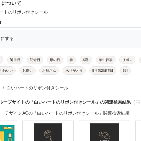
トについて
ハートのリボン付きシール
4
示にする
メ
誕生日
記念日
母の日
春
感謝
年中行事
リボン
かわいい
お祝い
お母さん
ありがとう
5月第2日曜日
5月
白いハートのリボン付きシール
グループサイトの「白いハートのリボン付きシール」の関連検索結果
（同
デザインACの「白いハートのリボン付きシール」関連検索結果