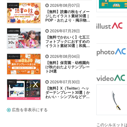
飛行機
グラフ
ビル
魚
家族
書類
2026年08月07日
イラストAC
【無料】読書の秋をイメー
歩く
工場
会社
太陽
キラキラ
ジしたイラスト素材30選｜
POP・おたより・掲示物に
おすすめ
人物
虫眼鏡
花火
電車
ビジネス
2026年07月28日
お役立ち情報
子供
作業員
葉
相談
ピクトグラム
【無料でかわいく】七五三
フォトブックにおすすめの
イラスト素材30選｜和風の
飾り付け素材が揃う
2026年08月04日
テンプレート
【無料】保育園・幼稚園向
け秋のおたよりテンプレー
ト24選
2026年07月30日
デザイン
【無料】X（Twitter）ヘッ
ダーテンプレート30選｜か
わいい・シンプルなどデザ
イン別に紹介
広告を非表示にする
このシルエットは