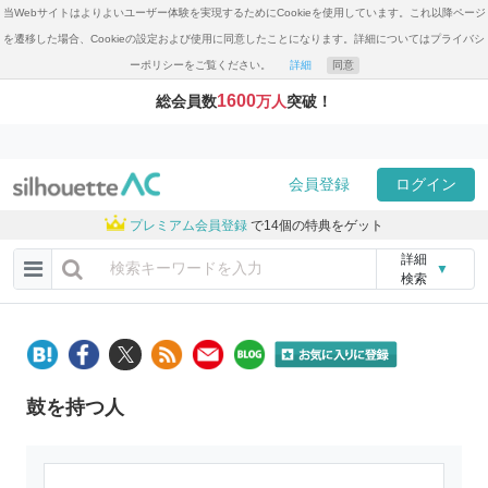
当Webサイトはよりよいユーザー体験を実現するためにCookieを使用しています。これ以降ページ
を遷移した場合、Cookieの設定および使用に同意したことになります。詳細についてはプライバシ
ーポリシーをご覧ください。
詳細
同意
1600
総会員数
万人
突破！
会員登録
ログイン
プレミアム会員登録
で14個の特典をゲット
詳細
▼
検索
鼓を持つ人