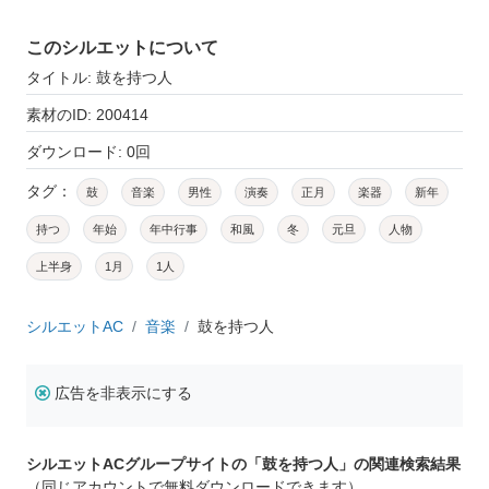
このシルエットについて
タイトル: 鼓を持つ人
素材のID: 200414
ダウンロード: 0回
タグ：
鼓
音楽
男性
演奏
正月
楽器
新年
持つ
年始
年中行事
和風
冬
元旦
人物
上半身
1月
1人
シルエットAC
音楽
鼓を持つ人
広告を非表示にする
シルエットACグループサイトの「鼓を持つ人」の関連検索結果
（同じアカウントで無料ダウンロードできます）