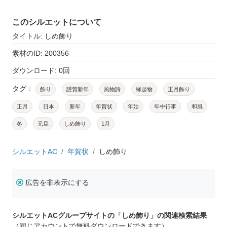
このシルエットについて
タイトル: しめ飾り
素材のID: 200356
ダウンロード: 0回
タグ：
飾り
謹賀新年
風物詩
縁起物
正月飾り
正月
日本
新年
年賀状
年始
年中行事
和風
冬
元旦
しめ飾り
1月
シルエットAC
年賀状
しめ飾り
広告を非表示にする
シルエットACグループサイトの「しめ飾り」の関連検索結果
（同じアカウントで無料ダウンロードできます）