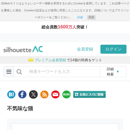
当Webサイトはよりよいユーザー体験を実現するためにCookieを使用しています。これ以降ページ
を遷移した場合、Cookieの設定および使用に同意したことになります。詳細についてはプライバシ
ーポリシーをご覧ください。
詳細
同意
1600
総会員数
万人
突破！
会員登録
ログイン
プレミアム会員登録
で14個の特典をゲット
詳細
▼
検索
不気味な猫