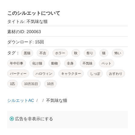
このシルエットについて
タイトル: 不気味な猫
素材のID: 200063
ダウンロード: 15回
タグ：
黒猫
不吉
ホラー
秋
祭り
猫
怖い
年中行事
化け猫
動物
全身
不気味
ペット
パーティー
ハロウィン
キャラクター
しっぽ
おすわり
1匹
10月31日
10月
シルエットAC
不気味な猫
広告を非表示にする