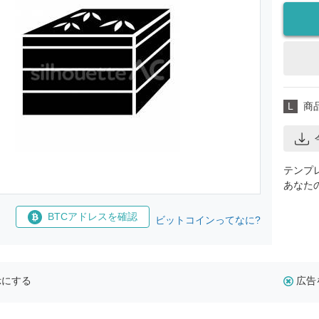
L
商
テンプ
あなた
BTCアドレスを確認
ビットコインってなに?
示にする
広告