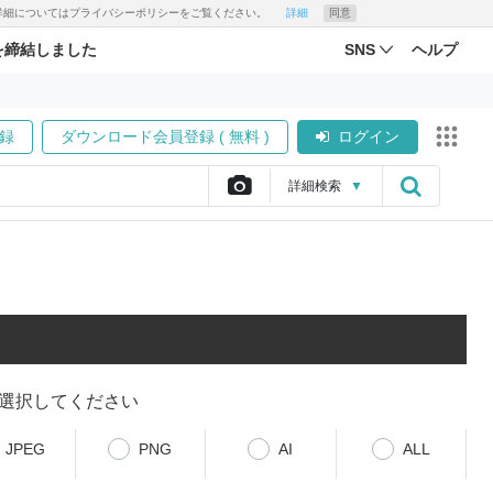
す。詳細についてはプライバシーポリシーをご覧ください。
詳細
同意
を締結しました
SNS
ヘルプ
録
ダウンロード会員登録 ( 無料 )
ログイン
詳細
検索
▼
選択してください
JPEG
PNG
AI
ALL