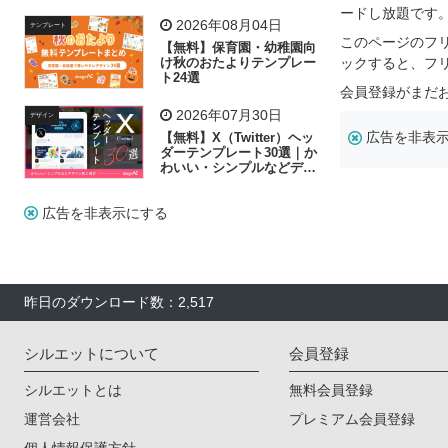
リー素材の選び方
ードし放題です
2026年08月04日
テンプレート
このページのフ
【無料】保育園・幼稚園向
け秋のおたよりテンプレー
ックすると、フ
ト24選
会員登録がまだ
2026年07月30日
デザイン
広告を非表
【無料】X（Twitter）ヘッ
ダーテンプレート30選｜か
わいい・シンプルなどデザ
イン別に紹介
広告を非表示にする
昨日のダウンロード数：2,517
シルエットについて
会員登録
シルエットとは
無料会員登録
運営会社
プレミアム会員登録
個人情報保護方針