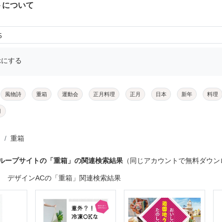
トについて
5
示にする
風物詩
重箱
運動会
正月料理
正月
日本
新年
料理
月
重箱
グループサイトの「重箱」の関連検索結果
（同じアカウントで無料ダウン
デザインACの「重箱」関連検索結果