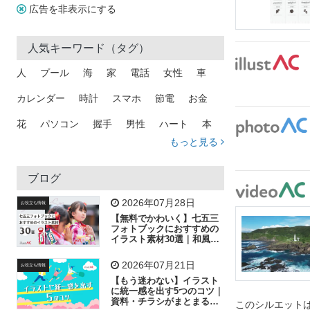
広告を非表示にする
人気キーワード（タグ）
人
プール
海
家
電話
女性
車
カレンダー
時計
スマホ
節電
お金
花
パソコン
握手
男性
ハート
本
もっと見る
矢印
猫
手
メール
トラック
木
犬
吹き出し
カメラ
星
プレゼント
ブログ
飛行機
グラフ
ビル
魚
家族
書類
2026年07月28日
お役立ち情報
【無料でかわいく】七五三
歩く
工場
会社
太陽
キラキラ
フォトブックにおすすめの
イラスト素材30選｜和風の
飾り付け素材が揃う
人物
虫眼鏡
花火
電車
ビジネス
2026年07月21日
お役立ち情報
子供
作業員
葉
相談
ピクトグラム
【もう迷わない】イラスト
に統一感を出す5つのコツ｜
資料・チラシがまとまるフ
このシルエットは