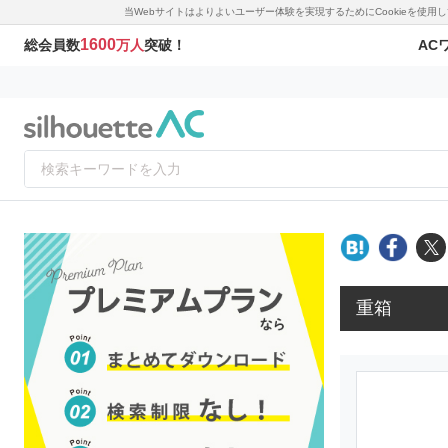
当Webサイトはよりよいユーザー体験を実現するためにCookieを使
1600
AC
総会員数
万人
突破！
重箱