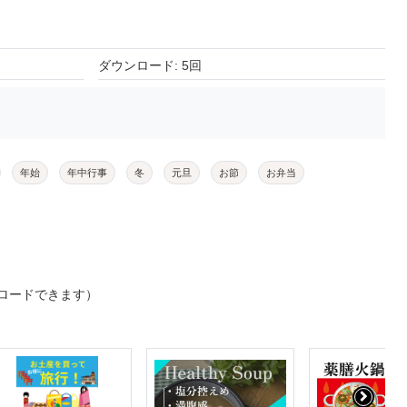
ダウンロード: 5回
年始
年中行事
冬
元旦
お節
お弁当
ロードできます）