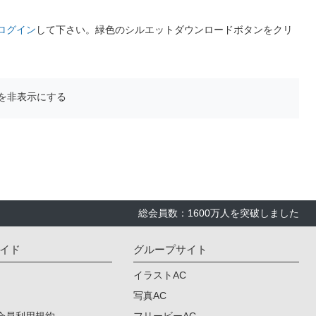
ログイン
して下さい。緑色のシルエットダウンロードボタンをクリ
を非表示にする
総会員数：1600万人を突破しました
イド
グループサイト
イラストAC
写真AC
会員利用規約
フリービーAC