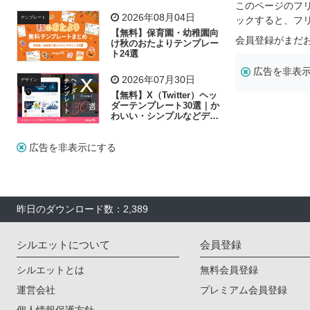
リー素材の選び方
このページのフ
2026年08月04日
ックすると、フ
テンプレート
【無料】保育園・幼稚園向
会員登録がまだ
け秋のおたよりテンプレー
ト24選
広告を非表
2026年07月30日
デザイン
【無料】X（Twitter）ヘッ
ダーテンプレート30選｜か
わいい・シンプルなどデザ
イン別に紹介
広告を非表示にする
昨日のダウンロード数：2,389
シルエットについて
会員登録
シルエットとは
無料会員登録
運営会社
プレミアム会員登録
個人情報保護方針