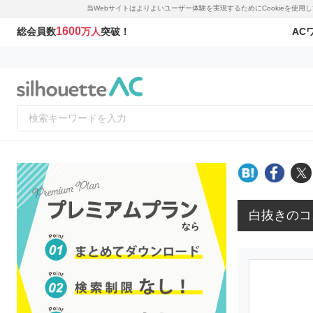
当Webサイトはよりよいユーザー体験を実現するためにCookieを使
1600
AC
総会員数
万人
突破！
白抜きのコ