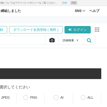
す。詳細についてはプライバシーポリシーをご覧ください。
詳細
同意
を締結しました
SNS
ヘルプ
録
ダウンロード会員登録 ( 無料 )
ログイン
詳細
検索
▼
選択してください
JPEG
PNG
AI
ALL