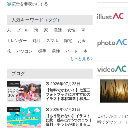
広告を非表示にする
人気キーワード（タグ）
人
プール
海
家
電話
女性
車
カレンダー
時計
スマホ
節電
お金
花
パソコン
握手
男性
ハート
本
もっと見る
矢印
猫
手
メール
トラック
木
犬
吹き出し
カメラ
星
プレゼント
ブログ
飛行機
グラフ
ビル
魚
家族
書類
2026年07月28日
お役立ち情報
【無料でかわいく】七五三
歩く
工場
会社
太陽
キラキラ
フォトブックにおすすめの
イラスト素材30選｜和風の
飾り付け素材が揃う
人物
虫眼鏡
花火
電車
ビジネス
2026年07月21日
お役立ち情報
子供
作業員
葉
相談
ピクトグラム
【もう迷わない】イラスト
このシルエットは
に統一感を出す5つのコツ｜
料でダウンロー
資料・チラシがまとまるフ