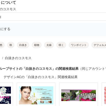
トについて
きのコスモス
0
示にする
然
秋
白抜き
植物
太線
咲く
ワンポイント
デフォル
白抜きのコスモス
グループサイトの「白抜きのコスモス」の関連検索結果
（同じアカウント
デザインACの「白抜きのコスモス」関連検索結果