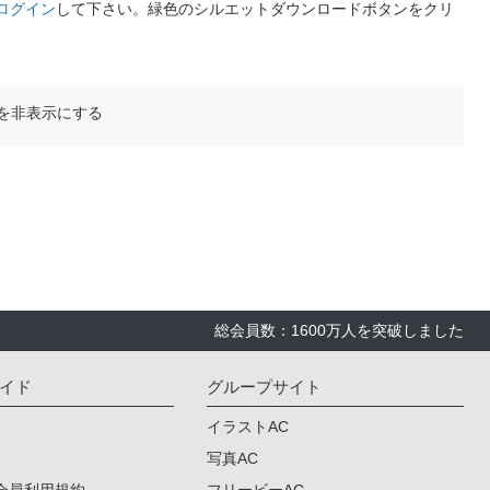
ログイン
して下さい。緑色のシルエットダウンロードボタンをクリ
を非表示にする
総会員数：1600万人を突破しました
イド
グループサイト
イラストAC
写真AC
会員利用規約
フリービーAC