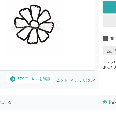
L
商
テンプ
あなた
BTCアドレスを確認
ビットコインってなに?
示にする
広告