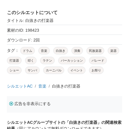
このシルエットについて
タイトル: 白抜きの打楽器
素材のID: 198423
ダウンロード: 2回
タグ：
ドラム
音楽
白抜き
演奏
民族楽器
楽器
打楽器
叩く
ラテン
パーカッション
パレード
ショー
サンバ
カーニバル
イベント
お祭り
シルエットAC
音楽
白抜きの打楽器
広告を非表示にする
シルエットACグループサイトの「白抜きの打楽器」の関連検索
結果
（同じアカウントで無料ダウンロードできます）