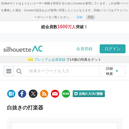
当Webサイトはよりよいユーザー体験を実現するためにCookieを使用しています。これ以降ページ
を遷移した場合、Cookieの設定および使用に同意したことになります。詳細についてはプライバシ
ーポリシーをご覧ください。
詳細
同意
1600
総会員数
万人
突破！
会員登録
ログイン
プレミアム会員登録
で14個の特典をゲット
詳細
▼
検索
白抜きの打楽器