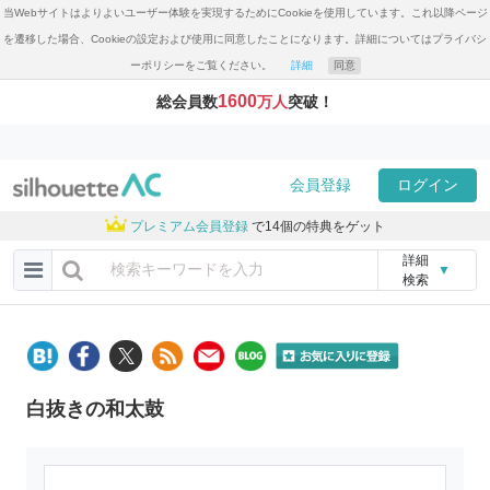
当Webサイトはよりよいユーザー体験を実現するためにCookieを使用しています。これ以降ページ
を遷移した場合、Cookieの設定および使用に同意したことになります。詳細についてはプライバシ
ーポリシーをご覧ください。
詳細
同意
1600
総会員数
万人
突破！
会員登録
ログイン
プレミアム会員登録
で14個の特典をゲット
詳細
▼
検索
白抜きの和太鼓