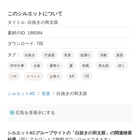
このシルエットについて
タイトル: 白抜きの和太鼓
素材のID: 198384
ダウンロード: 7回
タグ：
白抜き
打楽器
音楽
盆踊り
演奏
楽器
年中行事
太鼓
夏祭り
夏
和風
和太鼓
叩く
バチ
イベント
お祭り
8月
7月
シルエットAC
音楽
白抜きの和太鼓
広告を非表示にする
シルエットACグループサイトの「白抜きの和太鼓」の関連検索
結果
（同じアカウントで無料ダウンロードできます）