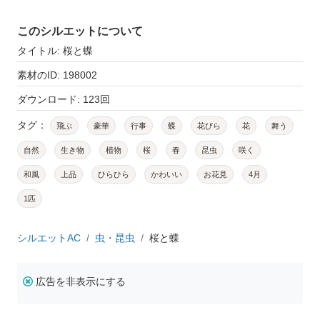
このシルエットについて
タイトル: 桜と蝶
素材のID: 198002
ダウンロード: 123回
タグ：
飛ぶ
豪華
行事
蝶
花びら
花
舞う
自然
生き物
植物
桜
春
昆虫
咲く
和風
上品
ひらひら
かわいい
お花見
4月
1匹
シルエットAC
虫・昆虫
桜と蝶
広告を非表示にする