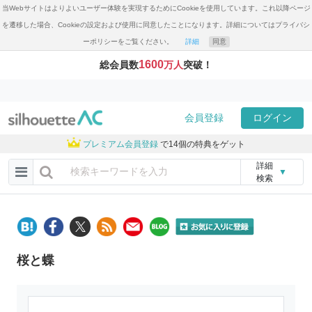
当Webサイトはよりよいユーザー体験を実現するためにCookieを使用しています。これ以降ページ
を遷移した場合、Cookieの設定および使用に同意したことになります。詳細についてはプライバシ
ーポリシーをご覧ください。
詳細
同意
1600
総会員数
万人
突破！
会員登録
ログイン
プレミアム会員登録
で14個の特典をゲット
詳細
▼
検索
桜と蝶