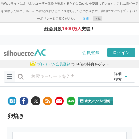
当Webサイトはよりよいユーザー体験を実現するためにCookieを使用しています。これ以降ページ
を遷移した場合、Cookieの設定および使用に同意したことになります。詳細についてはプライバシ
ーポリシーをご覧ください。
詳細
同意
1600
総会員数
万人
突破！
会員登録
ログイン
プレミアム会員登録
で14個の特典をゲット
詳細
▼
検索
卵焼き