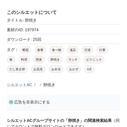
このシルエットについて
タイトル: 卵焼き
素材のID: 197974
ダウンロード: 25回
タグ：
断面
食事
食べ物
遠足
行楽
行事
春
料理
惣菜
卵焼き
ランチ
ピクニック
だし巻き卵
お花見
お弁当
おかず
4月
シルエットAC
卵焼き
広告を非表示にする
シルエットACグループサイトの「卵焼き」の関連検索結果
（同
じアカウントで無料ダウンロードできます）