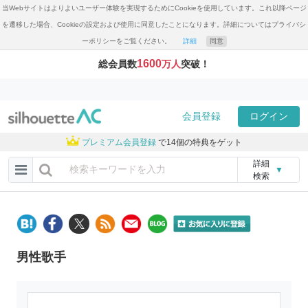
当Webサイトはよりよいユーザー体験を実現するためにCookieを使用しています。これ以降ページ
を遷移した場合、Cookieの設定および使用に同意したことになります。詳細についてはプライバシ
ーポリシーをご覧ください。
詳細
同意
1600
総会員数
万人
突破！
会員登録
ログイン
プレミアム会員登録
で14個の特典をゲット
詳細
▼
検索
男性歌手