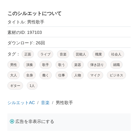
このシルエットについて
タイトル: 男性歌手
素材のID: 197103
ダウンロード: 26回
タグ：
正面
ライブ
音楽
芸能人
職業
社会人
男性
演奏
歌手
歌う
楽器
弾き語り
就職
大人
全身
働く
仕事
人物
マイク
ビジネス
ギター
1人
シルエットAC
音楽
男性歌手
広告を非表示にする