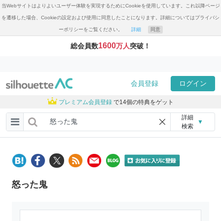
当Webサイトはよりよいユーザー体験を実現するためにCookieを使用しています。これ以降ページ
を遷移した場合、Cookieの設定および使用に同意したことになります。詳細についてはプライバシ
ーポリシーをご覧ください。
詳細
同意
1600
総会員数
万人
突破！
会員登録
ログイン
プレミアム会員登録
で14個の特典をゲット
詳細
▼
検索
怒った鬼