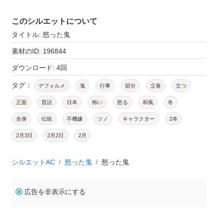
このシルエットについて
タイトル: 怒った鬼
素材のID: 196844
ダウンロード: 4回
タグ：
デフォルメ
鬼
行事
節分
立春
立つ
正面
昔話
日本
怖い
怒る
和風
冬
全身
伝統
不機嫌
ツノ
キャラクター
2本
2月3日
2月2日
2月
シルエットAC
怒った鬼
怒った鬼
広告を非表示にする