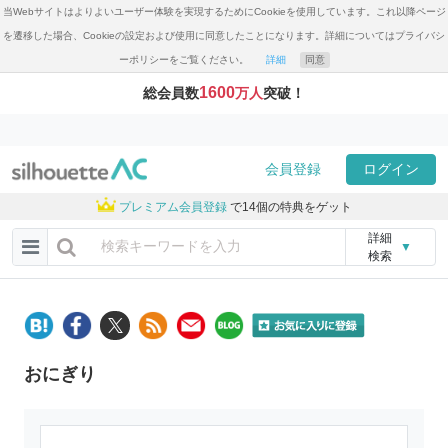
当Webサイトはよりよいユーザー体験を実現するためにCookieを使用しています。これ以降ページ
を遷移した場合、Cookieの設定および使用に同意したことになります。詳細についてはプライバシ
ーポリシーをご覧ください。
詳細
同意
1600
総会員数
万人
突破！
会員登録
ログイン
プレミアム会員登録
で14個の特典をゲット
詳細
▼
検索
おにぎり