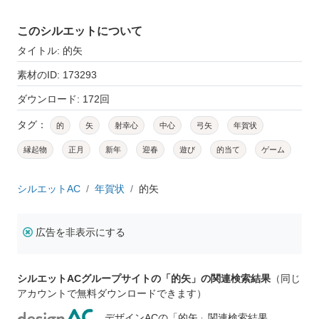
このシルエットについて
タイトル: 的矢
素材のID: 173293
ダウンロード: 172回
タグ：
的
矢
射幸心
中心
弓矢
年賀状
縁起物
正月
新年
迎春
遊び
的当て
ゲーム
シルエットAC
年賀状
的矢
広告を非表示にする
シルエットACグループサイトの「的矢」の関連検索結果
（同じ
アカウントで無料ダウンロードできます）
デザインACの「的矢」関連検索結果