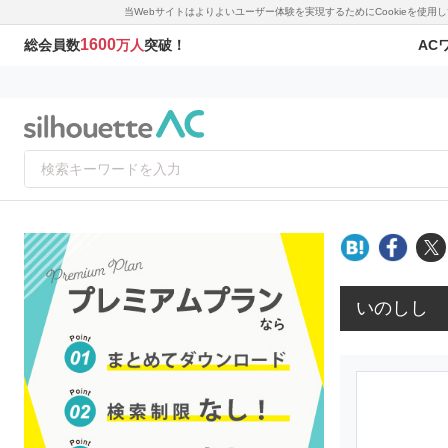
当Webサイトはよりよいユーザー体験を実現するためにCookieを使
1600
AC
総会員数
万人
突破！
いのしし