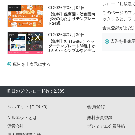
リー素材の選び方
ンロードし放題
2026年08月04日
テンプレート
このページのフ
【無料】保育園・幼稚園向
け秋のおたよりテンプレー
ックすると、フ
ト24選
会員登録がまだ
2026年07月30日
デザイン
広告を非表
【無料】X（Twitter）ヘッ
ダーテンプレート30選｜か
わいい・シンプルなどデザ
イン別に紹介
広告を非表示にする
昨日のダウンロード数：2,389
シルエットについて
会員登録
シルエットとは
無料会員登録
運営会社
プレミアム会員登録
個人情報保護方針