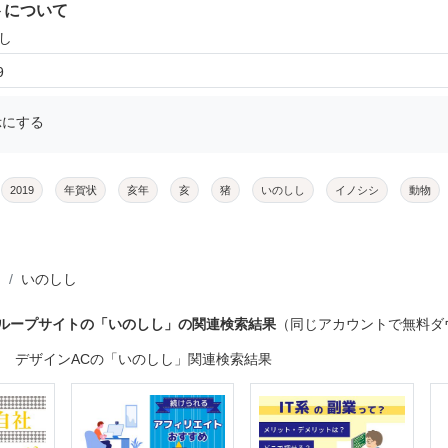
トについて
し
9
示にする
2019
年賀状
亥年
亥
猪
いのしし
イノシシ
動物
いのしし
グループサイトの「いのしし」の関連検索結果
（同じアカウントで無料ダ
デザインACの「いのしし」関連検索結果