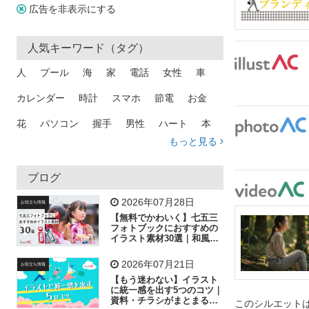
広告を非表示にする
人気キーワード（タグ）
人
プール
海
家
電話
女性
車
カレンダー
時計
スマホ
節電
お金
花
パソコン
握手
男性
ハート
本
もっと見る
矢印
猫
手
メール
トラック
木
犬
吹き出し
カメラ
星
プレゼント
ブログ
飛行機
グラフ
ビル
魚
家族
書類
2026年07月28日
お役立ち情報
【無料でかわいく】七五三
歩く
工場
会社
太陽
キラキラ
フォトブックにおすすめの
イラスト素材30選｜和風の
飾り付け素材が揃う
人物
虫眼鏡
花火
電車
ビジネス
2026年07月21日
お役立ち情報
子供
作業員
葉
相談
ピクトグラム
【もう迷わない】イラスト
に統一感を出す5つのコツ｜
資料・チラシがまとまるフ
このシルエットは