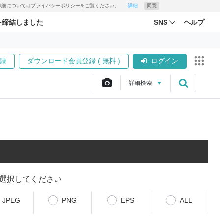
す。詳細についてはプライバシーポリシーをご覧ください。
詳細
同意
を締結しました
SNS
ヘルプ
録
ダウンロード会員登録 ( 無料 )
ログイン
詳細
検索
▼
選択してください
JPEG
PNG
EPS
ALL