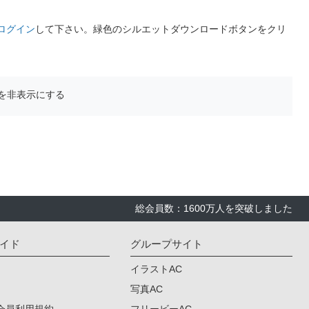
ログイン
して下さい。緑色のシルエットダウンロードボタンをクリ
を非表示にする
総会員数：1600万人を突破しました
イド
グループサイト
イラストAC
写真AC
会員利用規約
フリービーAC