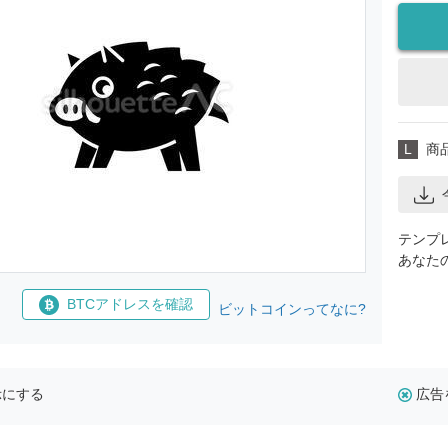
L
商
テンプ
あなた
BTCアドレスを確認
ビットコインってなに?
示にする
広告