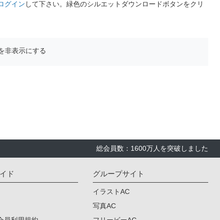
ログイン
して下さい。緑色のシルエットダウンロードボタンをクリ
を非表示にする
総会員数：1600万人を突破しました
イド
グループサイト
イラストAC
写真AC
会員利用規約
フリービーAC