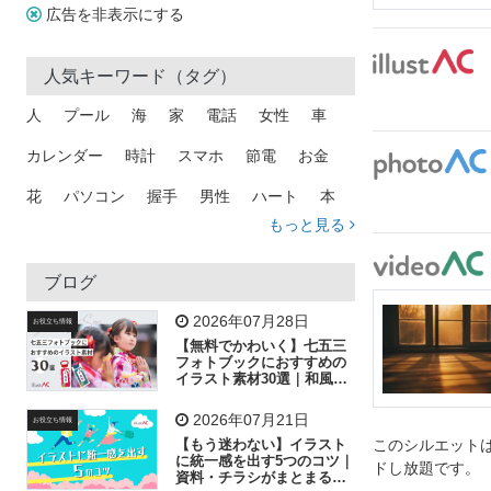
広告を非表示にする
人気キーワード（タグ）
人
プール
海
家
電話
女性
車
カレンダー
時計
スマホ
節電
お金
花
パソコン
握手
男性
ハート
本
もっと見る
矢印
猫
手
メール
トラック
木
犬
吹き出し
カメラ
星
プレゼント
ブログ
飛行機
グラフ
ビル
魚
家族
書類
2026年07月28日
お役立ち情報
【無料でかわいく】七五三
歩く
工場
会社
太陽
キラキラ
フォトブックにおすすめの
イラスト素材30選｜和風の
飾り付け素材が揃う
人物
虫眼鏡
花火
電車
ビジネス
2026年07月21日
お役立ち情報
子供
作業員
葉
相談
ピクトグラム
【もう迷わない】イラスト
このシルエットは
に統一感を出す5つのコツ｜
ドし放題です。
資料・チラシがまとまるフ