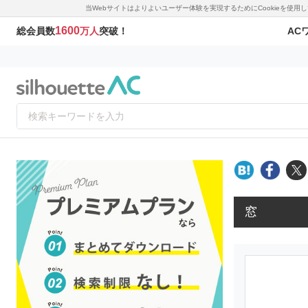
当Webサイトはよりよいユーザー体験を実現するためにCookieを使
1600
AC
総会員数
万人
突破！
窓