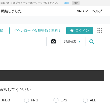
す。詳細についてはプライバシーポリシーをご覧ください。
詳細
同意
を締結しました
SNS
ヘルプ
録
ダウンロード会員登録 ( 無料 )
ログイン
詳細
検索
▼
選択してください
JPEG
PNG
EPS
ALL