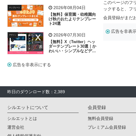
リー素材の選び方
このページのフ
2026年08月04日
ックすると、フ
テンプレート
【無料】保育園・幼稚園向
会員登録がまだ
け秋のおたよりテンプレー
ト24選
広告を非表
2026年07月30日
デザイン
【無料】X（Twitter）ヘッ
ダーテンプレート30選｜か
わいい・シンプルなどデザ
イン別に紹介
広告を非表示にする
昨日のダウンロード数：2,389
シルエットについて
会員登録
シルエットとは
無料会員登録
運営会社
プレミアム会員登録
個人情報保護方針