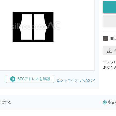
L
商
テンプ
あなた
BTCアドレスを確認
ビットコインってなに?
示にする
広告