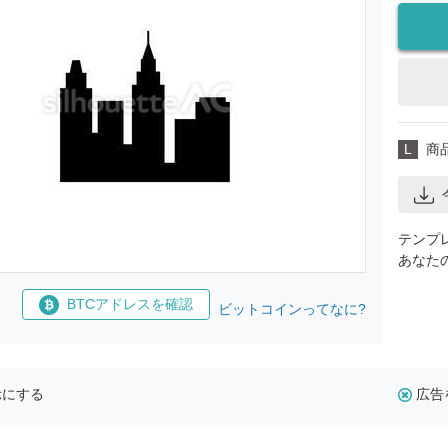
L
商
テンプ
あなた
BTCアドレスを確認
ビットコインってなに?
示にする
広告