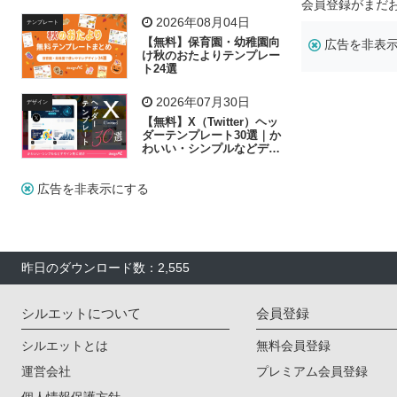
リー素材の選び方
会員登録がまだ
2026年08月04日
テンプレート
【無料】保育園・幼稚園向
広告を非表
け秋のおたよりテンプレー
ト24選
2026年07月30日
デザイン
【無料】X（Twitter）ヘッ
ダーテンプレート30選｜か
わいい・シンプルなどデザ
イン別に紹介
広告を非表示にする
昨日のダウンロード数：2,555
シルエットについて
会員登録
シルエットとは
無料会員登録
運営会社
プレミアム会員登録
個人情報保護方針