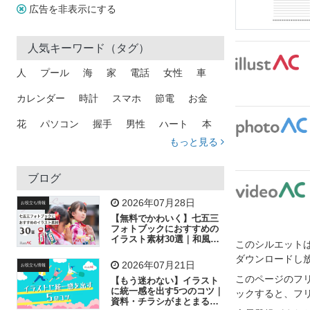
広告を非表示にする
人気キーワード（タグ）
人
プール
海
家
電話
女性
車
カレンダー
時計
スマホ
節電
お金
花
パソコン
握手
男性
ハート
本
もっと見る
矢印
猫
手
メール
トラック
木
犬
吹き出し
カメラ
星
プレゼント
ブログ
飛行機
グラフ
ビル
魚
家族
書類
2026年07月28日
お役立ち情報
【無料でかわいく】七五三
歩く
工場
会社
太陽
キラキラ
フォトブックにおすすめの
イラスト素材30選｜和風の
このシルエットは
飾り付け素材が揃う
人物
虫眼鏡
花火
電車
ビジネス
ダウンロードし
2026年07月21日
お役立ち情報
子供
作業員
葉
相談
ピクトグラム
このページのフ
【もう迷わない】イラスト
に統一感を出す5つのコツ｜
ックすると、フ
資料・チラシがまとまるフ