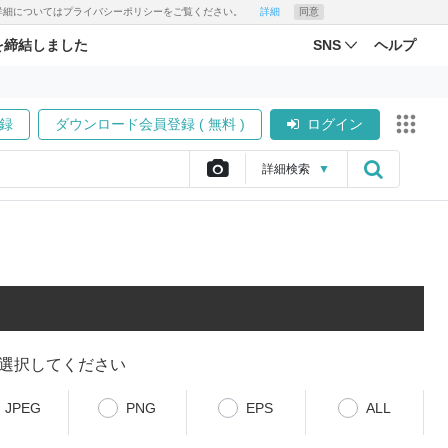
す。詳細についてはプライバシーポリシーをご覧ください。
詳細
同意
を締結しました
SNS
ヘルプ
録
ダウンロード会員登録 ( 無料 )
ログイン
詳細
検索
▼
選択してください
JPEG
PNG
EPS
ALL