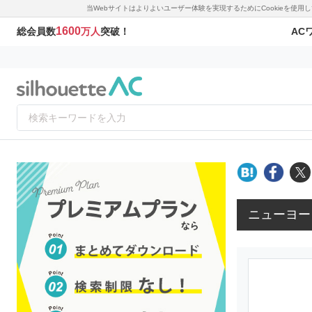
当Webサイトはよりよいユーザー体験を実現するためにCookieを使
1600
AC
総会員数
万人
突破！
ニューヨー