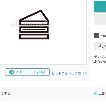
L
商
テンプ
あなた
BTCアドレスを確認
ビットコインってなに?
示にする
広告