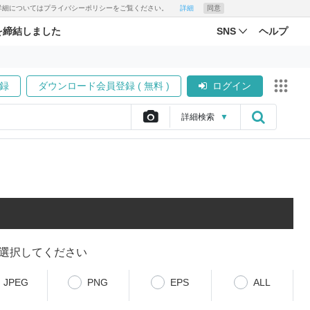
す。詳細についてはプライバシーポリシーをご覧ください。
詳細
同意
を締結しました
SNS
ヘルプ
録
ダウンロード会員登録 ( 無料 )
ログイン
詳細
検索
▼
選択してください
JPEG
PNG
EPS
ALL