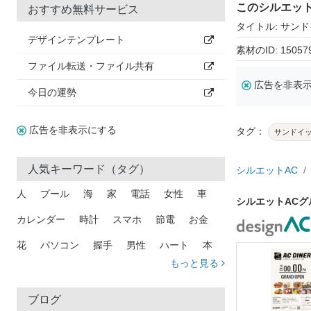
このシルエッ
おすすめ無料サービス
タイトル: サン
デザインテンプレート
素材のID: 15057
ファイル転送・ファイル共有
広告を非表
今日の運勢
広告を非表示にする
タグ：
サンドイ
人気キーワード（タグ）
シルエットAC
人
プール
海
家
電話
女性
車
シルエットAC
カレンダー
時計
スマホ
節電
お金
花
パソコン
握手
男性
ハート
本
もっと見る
矢印
猫
手
メール
トラック
木
犬
吹き出し
カメラ
星
プレゼント
ブログ