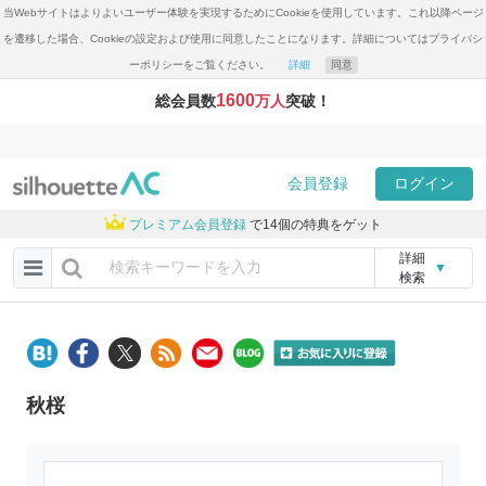
当Webサイトはよりよいユーザー体験を実現するためにCookieを使用しています。これ以降ページ
を遷移した場合、Cookieの設定および使用に同意したことになります。詳細についてはプライバシ
ーポリシーをご覧ください。
詳細
同意
1600
総会員数
万人
突破！
会員登録
ログイン
プレミアム会員登録
で14個の特典をゲット
詳細
▼
検索
秋桜