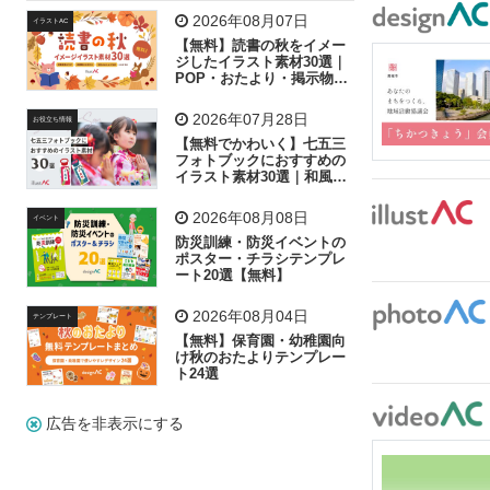
飛行機
グラフ
ビル
魚
家族
書類
2026年08月07日
イラストAC
【無料】読書の秋をイメー
歩く
工場
会社
太陽
キラキラ
ジしたイラスト素材30選｜
POP・おたより・掲示物に
おすすめ
人物
虫眼鏡
花火
電車
ビジネス
2026年07月28日
お役立ち情報
子供
作業員
葉
相談
ピクトグラム
【無料でかわいく】七五三
フォトブックにおすすめの
イラスト素材30選｜和風の
飾り付け素材が揃う
2026年08月08日
イベント
防災訓練・防災イベントの
ポスター・チラシテンプレ
ート20選【無料】
2026年08月04日
テンプレート
【無料】保育園・幼稚園向
け秋のおたよりテンプレー
ト24選
広告を非表示にする