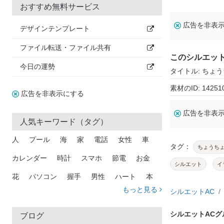
おすすめ無料サービス
広告を非表
デザインテンプレート
ファイル転送・ファイル共有
このシルエッ
今日の運勢
タイトル: ちょ
素材のID: 14251
広告を非表示にする
広告を非表
人気キーワード（タグ）
人
プール
海
家
電話
女性
車
タグ：
ちょうち
カレンダー
時計
スマホ
節電
お金
シルエット
イ
花
パソコン
握手
男性
ハート
本
もっと見る
シルエットAC
矢印
猫
手
メール
トラック
木
犬
吹き出し
カメラ
星
プレゼント
シルエットAC
ブログ