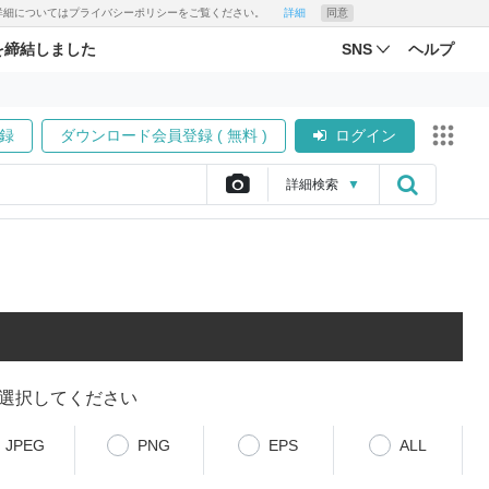
す。詳細についてはプライバシーポリシーをご覧ください。
詳細
同意
を締結しました
SNS
ヘルプ
録
ダウンロード会員登録 ( 無料 )
ログイン
詳細
検索
▼
選択してください
JPEG
PNG
EPS
ALL