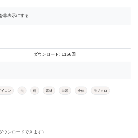
を非表示にする
ダウンロード: 1156回
アイコン
虫
翅
素材
白黒
全体
モノクロ
ダウンロードできます）