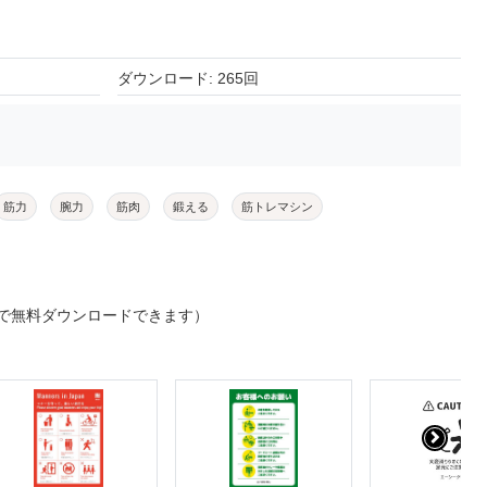
ダウンロード: 265回
筋力
腕力
筋肉
鍛える
筋トレマシン
で無料ダウンロードできます）