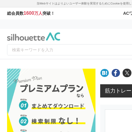
当Webサイトはよりよいユーザー体験を実現するためにCookieを使
1600
AC
総会員数
万人
突破！
筋力トレー