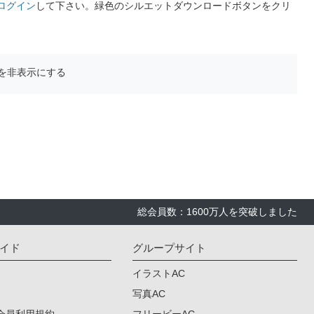
ログイン
して下さい。緑色のシルエットダウンロードボタンをクリ
を非表示にする
総会員数：1600万人を突破しました
イド
グループサイト
イラストAC
写真AC
会員利用規約
フリービーAC