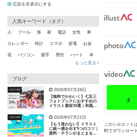
広告を非表示にする
人気キーワード（タグ）
人
プール
海
家
電話
女性
車
カレンダー
時計
スマホ
節電
お金
花
パソコン
握手
男性
ハート
本
もっと見る
矢印
猫
手
メール
トラック
木
犬
吹き出し
カメラ
星
プレゼント
ブログ
飛行機
グラフ
ビル
魚
家族
書類
2026年07月28日
お役立ち情報
【無料でかわいく】七五三
歩く
工場
会社
太陽
キラキラ
フォトブックにおすすめの
イラスト素材30選｜和風の
飾り付け素材が揃う
人物
虫眼鏡
花火
電車
ビジネス
2026年07月21日
お役立ち情報
子供
作業員
葉
相談
ピクトグラム
【もう迷わない】イラスト
このシルエットは
に統一感を出す5つのコツ｜
料でダウンロー
資料・チラシがまとまるフ