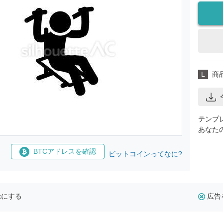
L
商
テンプ
あなた
BTCアドレスを確認
ビットコインってなに?
示にする
広告