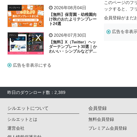
リー素材の選び方
このページのフ
2026年08月04日
ックすると、フ
テンプレート
【無料】保育園・幼稚園向
会員登録がまだ
け秋のおたよりテンプレー
ト24選
広告を非表
2026年07月30日
デザイン
【無料】X（Twitter）ヘッ
ダーテンプレート30選｜か
わいい・シンプルなどデザ
イン別に紹介
広告を非表示にする
昨日のダウンロード数：2,389
シルエットについて
会員登録
シルエットとは
無料会員登録
運営会社
プレミアム会員登録
個人情報保護方針