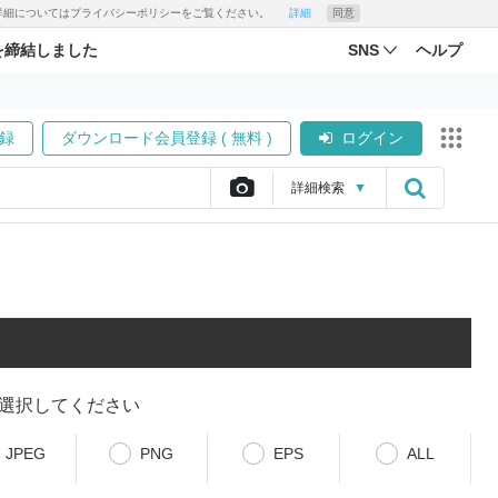
す。詳細についてはプライバシーポリシーをご覧ください。
詳細
同意
を締結しました
SNS
ヘルプ
録
ダウンロード会員登録 ( 無料 )
ログイン
詳細
検索
▼
選択してください
JPEG
PNG
EPS
ALL