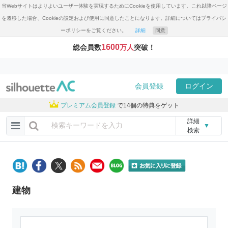
当Webサイトはよりよいユーザー体験を実現するためにCookieを使用しています。これ以降ページ
を遷移した場合、Cookieの設定および使用に同意したことになります。詳細についてはプライバシ
ーポリシーをご覧ください。
詳細
同意
1600
総会員数
万人
突破！
会員登録
ログイン
プレミアム会員登録
で14個の特典をゲット
詳細
▼
検索
建物