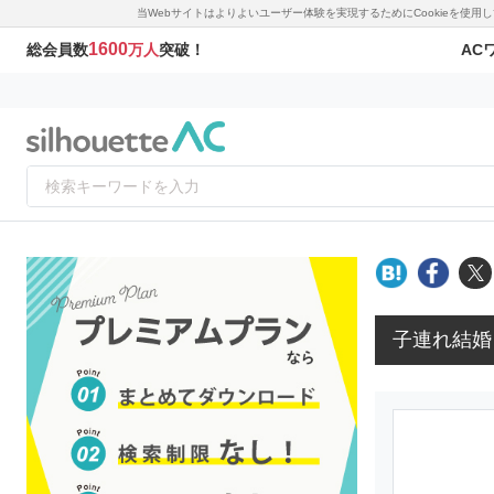
当Webサイトはよりよいユーザー体験を実現するためにCookieを使
1600
AC
総会員数
万人
突破！
子連れ結婚