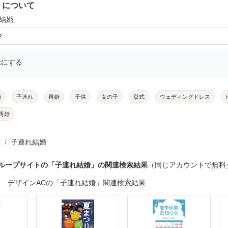
トについて
れ結婚
2
示にする
婚
子連れ
再婚
子供
女の子
挙式
ウェディングドレス
再婚
子連れ結婚
グループサイトの「子連れ結婚」の関連検索結果
（同じアカウントで無料
デザインACの「子連れ結婚」関連検索結果