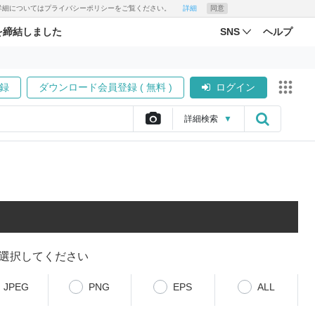
す。詳細についてはプライバシーポリシーをご覧ください。
詳細
同意
を締結しました
SNS
ヘルプ
録
ダウンロード会員登録 ( 無料 )
ログイン
詳細
検索
▼
選択してください
JPEG
PNG
EPS
ALL