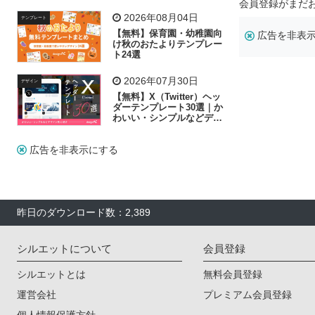
リー素材の選び方
会員登録がまだ
2026年08月04日
テンプレート
【無料】保育園・幼稚園向
広告を非表
け秋のおたよりテンプレー
ト24選
2026年07月30日
デザイン
【無料】X（Twitter）ヘッ
ダーテンプレート30選｜か
わいい・シンプルなどデザ
イン別に紹介
広告を非表示にする
昨日のダウンロード数：2,389
シルエットについて
会員登録
シルエットとは
無料会員登録
運営会社
プレミアム会員登録
個人情報保護方針