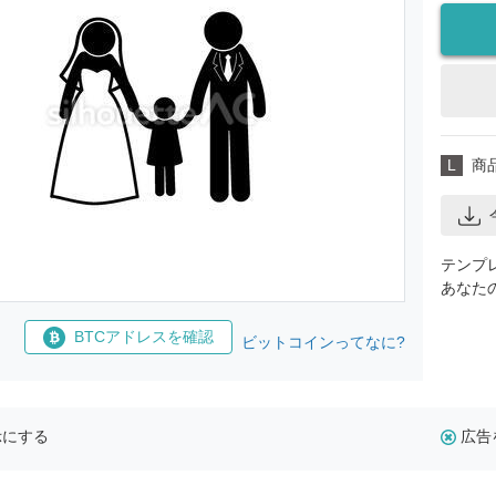
L
商
テンプ
あなた
BTCアドレスを確認
ビットコインってなに?
示にする
広告