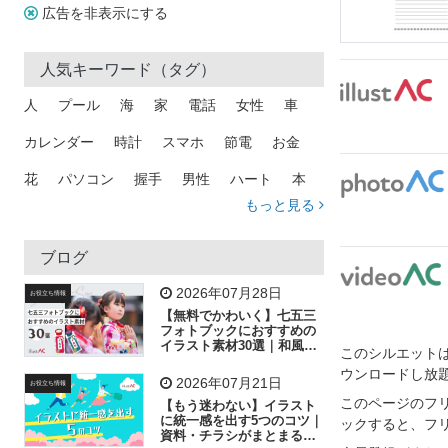
広告を非表示にする
人気キーワード（タグ）
人
プール
海
家
電話
女性
車
カレンダー
時計
スマホ
節電
お金
花
パソコン
握手
男性
ハート
本
もっと見る
矢印
猫
手
メール
トラック
木
犬
吹き出し
カメラ
星
プレゼント
ブログ
飛行機
グラフ
ビル
魚
家族
書類
2026年07月28日
お役立ち情報
【無料でかわいく】七五三
歩く
工場
会社
太陽
キラキラ
フォトブックにおすすめの
イラスト素材30選｜和風の
このシルエットは
飾り付け素材が揃う
人物
虫眼鏡
花火
電車
ビジネス
ウンロードし放
2026年07月21日
お役立ち情報
子供
作業員
葉
相談
ピクトグラム
このページのフ
【もう迷わない】イラスト
に統一感を出す5つのコツ｜
ックすると、フ
資料・チラシがまとまるフ