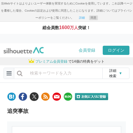
当Webサイトはよりよいユーザー体験を実現するためにCookieを使用しています。これ以降ページ
を遷移した場合、Cookieの設定および使用に同意したことになります。詳細についてはプライバシ
ーポリシーをご覧ください。
詳細
同意
1600
総会員数
万人
突破！
会員登録
ログイン
プレミアム会員登録
で14個の特典をゲット
詳細
▼
検索
追突事故