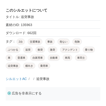
このシルエットについて
タイトル: 追突事故
素材のID: 135963
ダウンロード: 662回
タグ：
2台
交通事故
事故
危ない
危険
ぶつかる
追突
衝突
激突
アクシデント
乗り物
車
普通車
自家用車
自動車
車両
車同士
追突事故
横向き
乗用車
シルエットAC
追突事故
広告を非表示にする