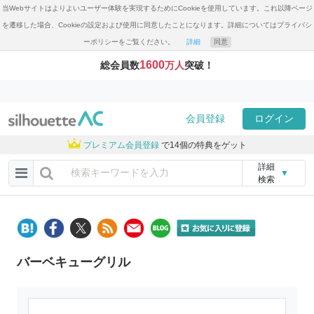
当Webサイトはよりよいユーザー体験を実現するためにCookieを使用しています。これ以降ページ
を遷移した場合、Cookieの設定および使用に同意したことになります。詳細についてはプライバシ
ーポリシーをご覧ください。
詳細
同意
1600
総会員数
万人
突破！
会員登録
ログイン
プレミアム会員登録
で14個の特典をゲット
詳細
▼
検索
バーベキューグリル