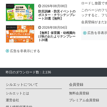
飾り付け素材が揃う
ロードし放題で
2026年08月08日
イベント
このページのフ
防災訓練・防災イベントの
ポスター・チラシテンプレ
ックすると、フ
ート20選【無料】
会員登録がまだ
2026年08月04日
テンプレート
広告を非表
【無料】保育園・幼稚園向
け秋のおたよりテンプレー
ト24選
広告を非表示にする
昨日のダウンロード数：2,136
シルエットについて
会員登録
シルエットとは
無料会員登録
運営会社
プレミアム会員登録
個人情報保護方針