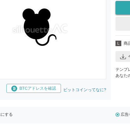
L
商
テンプ
あなた
BTCアドレスを確認
ビットコインってなに?
示にする
広告