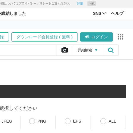
す。詳細についてはプライバシーポリシーをご覧ください。
詳細
同意
を締結しました
SNS
ヘルプ
録
ダウンロード会員登録 ( 無料 )
ログイン
詳細
検索
▼
選択してください
JPEG
PNG
EPS
ALL