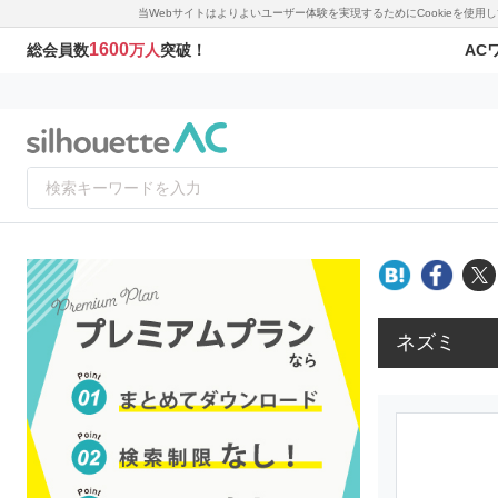
当Webサイトはよりよいユーザー体験を実現するためにCookieを使
1600
AC
総会員数
万人
突破！
ネズミ