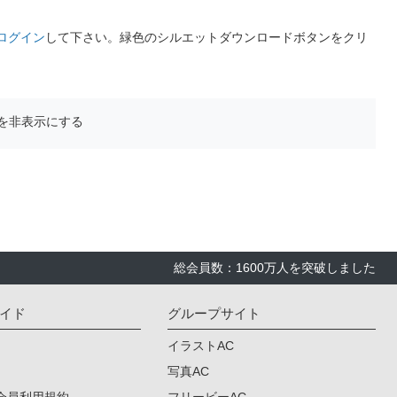
ログイン
して下さい。緑色のシルエットダウンロードボタンをクリ
を非表示にする
総会員数：1600万人を突破しました
イド
グループサイト
イラストAC
写真AC
会員利用規約
フリービーAC