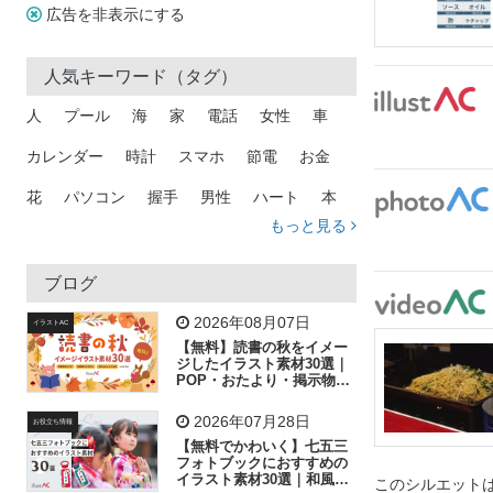
広告を非表示にする
人気キーワード（タグ）
人
プール
海
家
電話
女性
車
カレンダー
時計
スマホ
節電
お金
花
パソコン
握手
男性
ハート
本
もっと見る
矢印
猫
手
メール
トラック
木
犬
吹き出し
カメラ
星
プレゼント
ブログ
飛行機
グラフ
ビル
魚
家族
書類
2026年08月07日
イラストAC
【無料】読書の秋をイメー
歩く
工場
会社
太陽
キラキラ
ジしたイラスト素材30選｜
POP・おたより・掲示物に
おすすめ
人物
虫眼鏡
花火
電車
ビジネス
2026年07月28日
お役立ち情報
子供
作業員
葉
相談
ピクトグラム
【無料でかわいく】七五三
フォトブックにおすすめの
イラスト素材30選｜和風の
このシルエットは