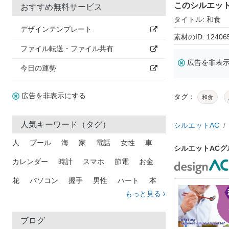
このシルエッ
おすすめ無料サービス
タイトル: 和食
デザインテンプレート
素材のID: 12406
ファイル転送・ファイル共有
広告を非表
今日の運勢
広告を非表示にする
タグ：
和食
人気キーワード（タグ）
シルエットAC
人
プール
海
家
電話
女性
車
シルエットAC
カレンダー
時計
スマホ
節電
お金
花
パソコン
握手
男性
ハート
本
もっと見る
矢印
猫
手
メール
トラック
木
犬
吹き出し
カメラ
星
プレゼント
ブログ