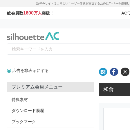
当Webサイトはよりよいユーザー体験を実現するためにCookieを使
1600
AC
総会員数
万人
突破！
広告を非表示にする
プレミアム会員メニュー
和食
特典素材
ダウンロード履歴
ブックマーク