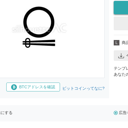
L
商
テンプ
あなた
BTCアドレスを確認
ビットコインってなに?
示にする
広告