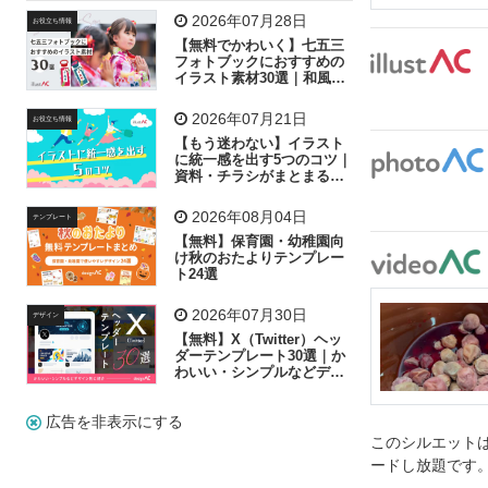
飛行機
グラフ
ビル
魚
家族
書類
2026年07月28日
お役立ち情報
【無料でかわいく】七五三
歩く
工場
会社
太陽
キラキラ
フォトブックにおすすめの
イラスト素材30選｜和風の
飾り付け素材が揃う
人物
虫眼鏡
花火
電車
ビジネス
2026年07月21日
お役立ち情報
子供
作業員
葉
相談
ピクトグラム
【もう迷わない】イラスト
に統一感を出す5つのコツ｜
資料・チラシがまとまるフ
リー素材の選び方
2026年08月04日
テンプレート
【無料】保育園・幼稚園向
け秋のおたよりテンプレー
ト24選
2026年07月30日
デザイン
【無料】X（Twitter）ヘッ
ダーテンプレート30選｜か
わいい・シンプルなどデザ
イン別に紹介
広告を非表示にする
このシルエットは
ードし放題です