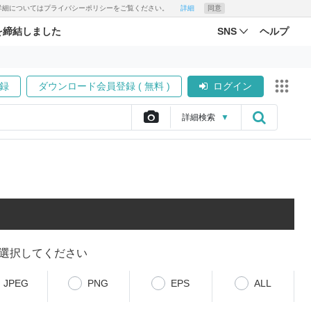
す。詳細についてはプライバシーポリシーをご覧ください。
詳細
同意
を締結しました
SNS
ヘルプ
録
ダウンロード会員登録 ( 無料 )
ログイン
詳細
検索
▼
選択してください
JPEG
PNG
EPS
ALL