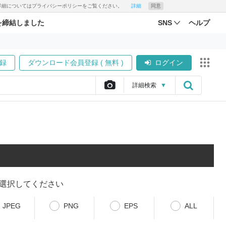
す。詳細についてはプライバシーポリシーをご覧ください。
詳細
同意
を締結しました
SNS
ヘルプ
録
ダウンロード会員登録 ( 無料 )
ログイン
詳細
検索
▼
選択してください
JPEG
PNG
EPS
ALL