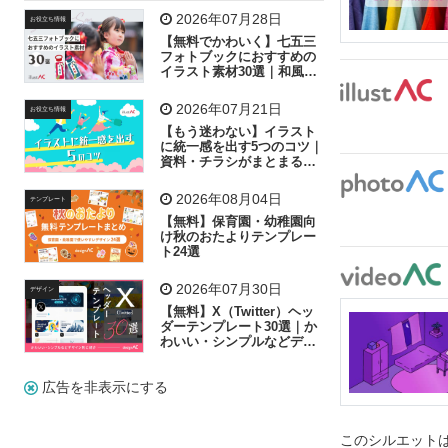
飛行機
グラフ
ビル
魚
家族
書類
2026年07月28日
お役立ち情報
【無料でかわいく】七五三
歩く
工場
会社
太陽
キラキラ
フォトブックにおすすめの
イラスト素材30選｜和風の
飾り付け素材が揃う
人物
虫眼鏡
花火
電車
ビジネス
2026年07月21日
お役立ち情報
子供
作業員
葉
相談
ピクトグラム
【もう迷わない】イラスト
に統一感を出す5つのコツ｜
資料・チラシがまとまるフ
リー素材の選び方
2026年08月04日
テンプレート
【無料】保育園・幼稚園向
け秋のおたよりテンプレー
ト24選
2026年07月30日
デザイン
【無料】X（Twitter）ヘッ
ダーテンプレート30選｜か
わいい・シンプルなどデザ
イン別に紹介
広告を非表示にする
このシルエットは