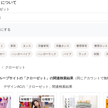
トについて
ーゼット
1
示にする
ット
箪笥
タンス
洋服箪笥
洋服タンス
整理箪笥
整理タンス
ガー
ハンガーパイプ
ハンガーラック
パイプ
ラック
衣類
クローゼット
グループサイトの「クローゼット」の関連検索結果
（同じアカウントで無
デザインACの「クローゼット」関連検索結果