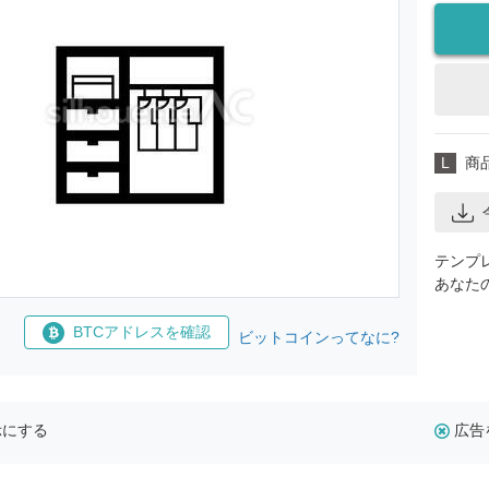
L
商
テンプ
あなた
BTCアドレスを確認
ビットコインってなに?
示にする
広告