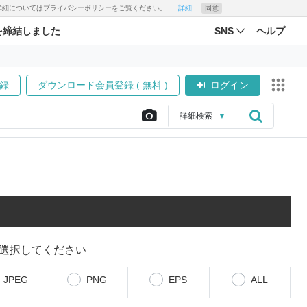
す。詳細についてはプライバシーポリシーをご覧ください。
詳細
同意
を締結しました
SNS
ヘルプ
録
ダウンロード会員登録 ( 無料 )
ログイン
詳細
検索
▼
選択してください
JPEG
PNG
EPS
ALL