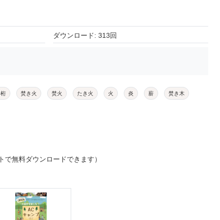
ダウンロード: 313回
井桁
焚き火
焚火
たき火
火
炎
薪
焚き木
トで無料ダウンロードできます）