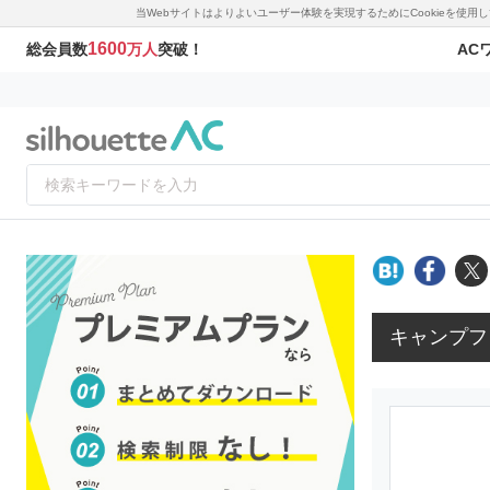
当Webサイトはよりよいユーザー体験を実現するためにCookieを使
1600
AC
総会員数
万人
突破！
キャンプフ