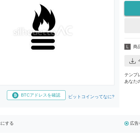
L
商
テンプ
あなた
BTCアドレスを確認
ビットコインってなに?
示にする
広告