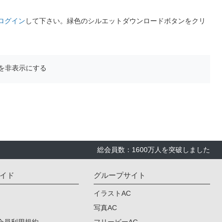
ログイン
して下さい。緑色のシルエットダウンロードボタンをクリ
を非表示にする
総会員数：1600万人を突破しました
イド
グループサイト
イラストAC
写真AC
会員利用規約
フリービーAC