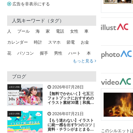
広告を非表示にする
人気キーワード（タグ）
人
プール
海
家
電話
女性
車
カレンダー
時計
スマホ
節電
お金
花
パソコン
握手
男性
ハート
本
もっと見る
矢印
猫
手
メール
トラック
木
犬
吹き出し
カメラ
星
プレゼント
ブログ
飛行機
グラフ
ビル
魚
家族
書類
2026年07月28日
お役立ち情報
【無料でかわいく】七五三
歩く
工場
会社
太陽
キラキラ
フォトブックにおすすめの
イラスト素材30選｜和風の
飾り付け素材が揃う
人物
虫眼鏡
花火
電車
ビジネス
2026年07月21日
お役立ち情報
子供
作業員
葉
相談
ピクトグラム
【もう迷わない】イラスト
に統一感を出す5つのコツ｜
資料・チラシがまとまるフ
このシルエットは