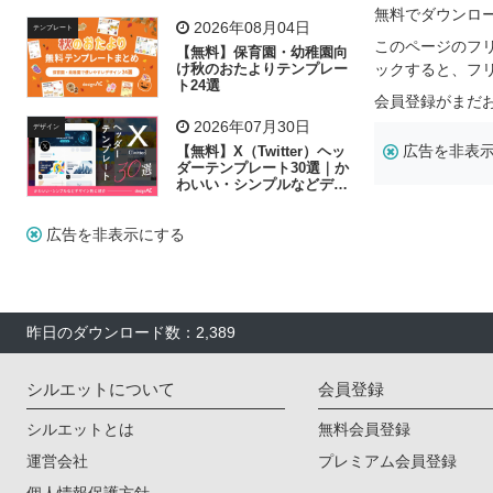
リー素材の選び方
無料でダウンロ
2026年08月04日
テンプレート
このページのフ
【無料】保育園・幼稚園向
け秋のおたよりテンプレー
ックすると、フ
ト24選
会員登録がまだ
2026年07月30日
デザイン
広告を非表
【無料】X（Twitter）ヘッ
ダーテンプレート30選｜か
わいい・シンプルなどデザ
イン別に紹介
広告を非表示にする
昨日のダウンロード数：2,389
シルエットについて
会員登録
シルエットとは
無料会員登録
運営会社
プレミアム会員登録
個人情報保護方針