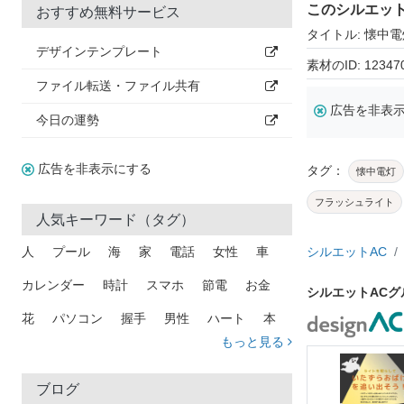
このシルエッ
おすすめ無料サービス
タイトル: 懐中電
デザインテンプレート
素材のID: 12347
ファイル転送・ファイル共有
広告を非表
今日の運勢
広告を非表示にする
タグ：
懐中電灯
フラッシュライト
人気キーワード（タグ）
人
プール
海
家
電話
女性
車
シルエットAC
カレンダー
時計
スマホ
節電
お金
シルエットAC
花
パソコン
握手
男性
ハート
本
もっと見る
矢印
猫
手
メール
トラック
木
犬
吹き出し
カメラ
星
プレゼント
ブログ