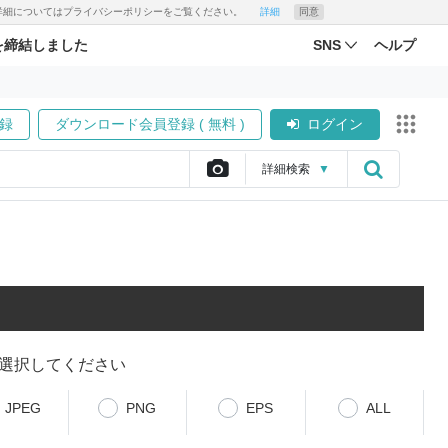
す。詳細についてはプライバシーポリシーをご覧ください。
詳細
同意
を締結しました
SNS
ヘルプ
録
ダウンロード会員登録 ( 無料 )
ログイン
詳細
検索
▼
選択してください
JPEG
PNG
EPS
ALL