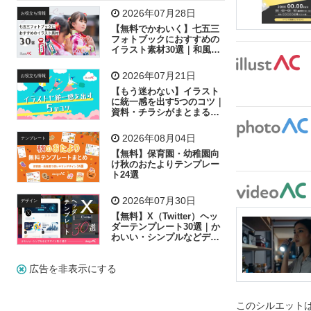
飛行機
グラフ
ビル
魚
家族
書類
2026年07月28日
お役立ち情報
【無料でかわいく】七五三
歩く
工場
会社
太陽
キラキラ
フォトブックにおすすめの
イラスト素材30選｜和風の
飾り付け素材が揃う
人物
虫眼鏡
花火
電車
ビジネス
2026年07月21日
お役立ち情報
子供
作業員
葉
相談
ピクトグラム
【もう迷わない】イラスト
に統一感を出す5つのコツ｜
資料・チラシがまとまるフ
リー素材の選び方
2026年08月04日
テンプレート
【無料】保育園・幼稚園向
け秋のおたよりテンプレー
ト24選
2026年07月30日
デザイン
【無料】X（Twitter）ヘッ
ダーテンプレート30選｜か
わいい・シンプルなどデザ
イン別に紹介
広告を非表示にする
このシルエットは