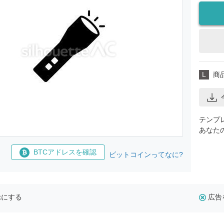
L
商
テンプ
あなた
BTCアドレスを確認
ビットコインってなに?
示にする
広告