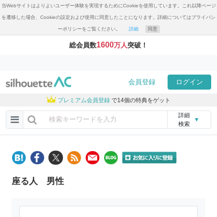
当Webサイトはよりよいユーザー体験を実現するためにCookieを使用しています。これ以降ページ
を遷移した場合、Cookieの設定および使用に同意したことになります。詳細についてはプライバシ
ーポリシーをご覧ください。
詳細
同意
1600
総会員数
万人
突破！
会員登録
ログイン
プレミアム会員登録
で14個の特典をゲット
詳細
▼
検索
座る人 男性