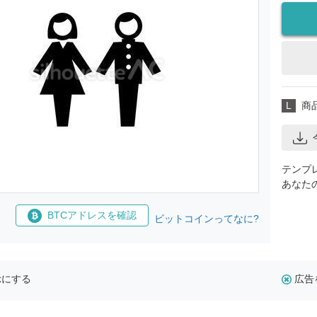
L
商
テンプ
あなた
BTCアドレスを確認
ビットコインってなに?
示にする
広告