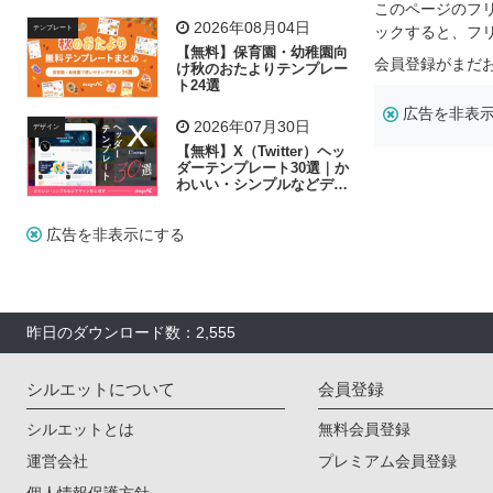
飾り付け素材が揃う
このページのフ
2026年08月04日
ックすると、フ
テンプレート
【無料】保育園・幼稚園向
会員登録がまだ
け秋のおたよりテンプレー
ト24選
広告を非表
2026年07月30日
デザイン
【無料】X（Twitter）ヘッ
ダーテンプレート30選｜か
わいい・シンプルなどデザ
イン別に紹介
広告を非表示にする
昨日のダウンロード数：2,555
シルエットについて
会員登録
シルエットとは
無料会員登録
運営会社
プレミアム会員登録
個人情報保護方針