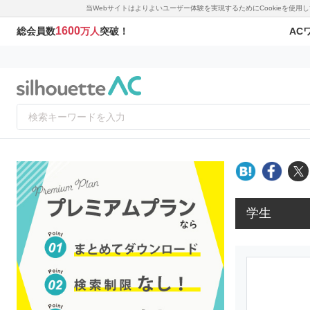
当Webサイトはよりよいユーザー体験を実現するためにCookieを使
1600
AC
総会員数
万人
突破！
学生