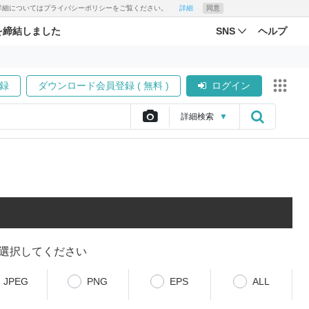
す。詳細についてはプライバシーポリシーをご覧ください。
詳細
同意
を締結しました
SNS
ヘルプ
録
ダウンロード会員登録 ( 無料 )
ログイン
詳細
検索
▼
選択してください
JPEG
PNG
EPS
ALL