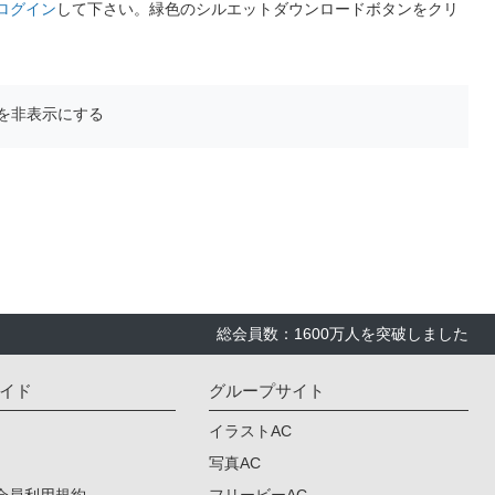
ログイン
して下さい。緑色のシルエットダウンロードボタンをクリ
を非表示にする
総会員数：1600万人を突破しました
イド
グループサイト
イラストAC
写真AC
会員利用規約
フリービーAC