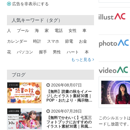
広告を非表示にする
人気キーワード（タグ）
人
プール
海
家
電話
女性
車
カレンダー
時計
スマホ
節電
お金
花
パソコン
握手
男性
ハート
本
もっと見る
矢印
猫
手
メール
トラック
木
犬
吹き出し
カメラ
星
プレゼント
ブログ
飛行機
グラフ
ビル
魚
家族
書類
2026年08月07日
イラストAC
【無料】読書の秋をイメー
歩く
工場
会社
太陽
キラキラ
ジしたイラスト素材30選｜
POP・おたより・掲示物に
おすすめ
人物
虫眼鏡
花火
電車
ビジネス
2026年07月28日
お役立ち情報
子供
作業員
葉
相談
ピクトグラム
【無料でかわいく】七五三
このシルエットは
フォトブックにおすすめの
ードし放題です
イラスト素材30選｜和風の