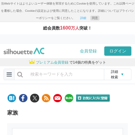
当Webサイトはよりよいユーザー体験を実現するためにCookieを使用しています。これ以降ページ
を遷移した場合、Cookieの設定および使用に同意したことになります。詳細についてはプライバシ
ーポリシーをご覧ください。
詳細
同意
1600
総会員数
万人
突破！
会員登録
ログイン
プレミアム会員登録
で14個の特典をゲット
詳細
▼
検索
家族