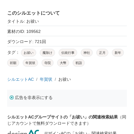
このシルエットについて
タイトル: お祓い
素材のID: 109562
ダウンロード: 721回
タグ：
お祓い
魔除け
伝統行事
神社
正月
新年
祈願
年賀状
寺院
大幣
初詣
シルエットAC
年賀状
お祓い
広告を非表示にする
シルエットACグループサイトの「お祓い」の関連検索結果
（同
じアカウントで無料ダウンロードできます）
デザインACの「お祓い」関連検索結果