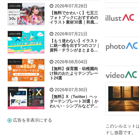
飛行機
グラフ
ビル
魚
家族
書類
2026年07月28日
お役立ち情報
【無料でかわいく】七五三
歩く
工場
会社
太陽
キラキラ
フォトブックにおすすめの
イラスト素材30選｜和風の
飾り付け素材が揃う
人物
虫眼鏡
花火
電車
ビジネス
2026年07月21日
お役立ち情報
子供
作業員
葉
相談
ピクトグラム
【もう迷わない】イラスト
に統一感を出す5つのコツ｜
資料・チラシがまとまるフ
リー素材の選び方
2026年08月04日
テンプレート
【無料】保育園・幼稚園向
け秋のおたよりテンプレー
ト24選
2026年07月30日
デザイン
【無料】X（Twitter）ヘッ
ダーテンプレート30選｜か
わいい・シンプルなどデザ
イン別に紹介
広告を非表示にする
このシルエットは
ドし放題です。