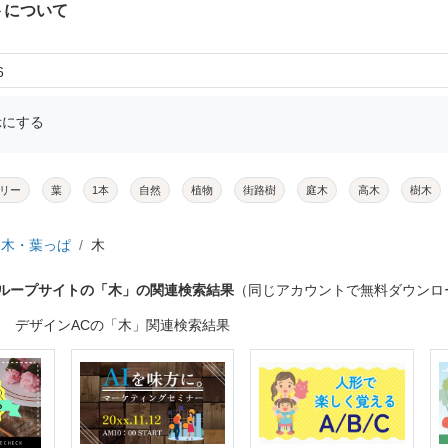
トについて
6
示にする
リー
葉
1本
自然
植物
街路樹
庭木
高木
樹木
木・葉っぱ
木
グループサイトの「木」の関連検索結果
（同じアカウントで無料ダウンロ
デザインACの「木」関連検索結果