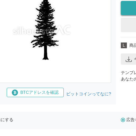
L
商
テンプ
あなた
BTCアドレスを確認
ビットコインってなに?
示にする
広告