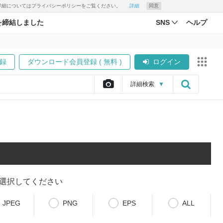
す。詳細についてはプライバシーポリシーをご覧ください。
詳細
同意
を締結しました
SNS
ヘルプ
録
ダウンロード会員登録 ( 無料 )
ログイン
詳細
検索
▼
選択してください
JPEG
PNG
EPS
ALL