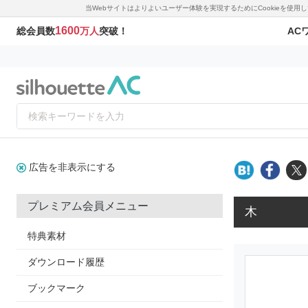
当Webサイトはよりよいユーザー体験を実現するためにCookieを使
1600
AC
総会員数
万人
突破！
広告を非表示にする
プレミアム会員メニュー
木
特典素材
ダウンロード履歴
ブックマーク