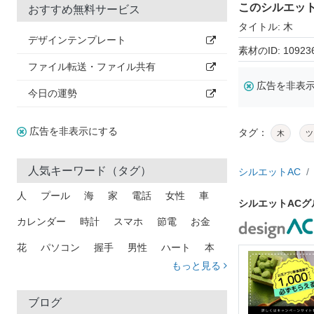
このシルエッ
おすすめ無料サービス
タイトル: 木
デザインテンプレート
素材のID: 10923
ファイル転送・ファイル共有
広告を非表
今日の運勢
広告を非表示にする
タグ：
木
ツ
人気キーワード（タグ）
シルエットAC
人
プール
海
家
電話
女性
車
シルエットAC
カレンダー
時計
スマホ
節電
お金
花
パソコン
握手
男性
ハート
本
もっと見る
矢印
猫
手
メール
トラック
木
犬
吹き出し
カメラ
星
プレゼント
ブログ