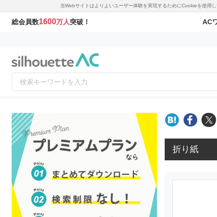
当Webサイトはよりよいユーザー体験を実現するためにCookieを使
1600
AC
総会員数
万人
突破！
折り紙