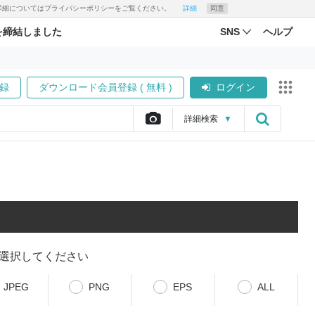
す。詳細についてはプライバシーポリシーをご覧ください。
詳細
同意
を締結しました
SNS
ヘルプ
録
ダウンロード会員登録 ( 無料 )
ログイン
詳細
検索
▼
選択してください
JPEG
PNG
EPS
ALL