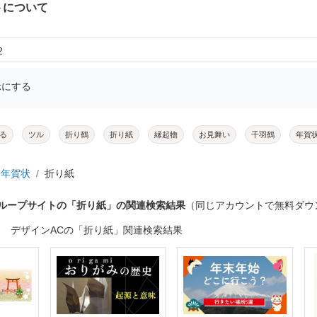
トについて
2
示にする
る
ツル
折り鶴
折り紙
縁起物
お見舞い
千羽鶴
年賀
年賀状
折り紙
グループサイトの「折り紙」の関連検索結果
（同じアカウントで無料ダウ
デザインACの「折り紙」関連検索結果