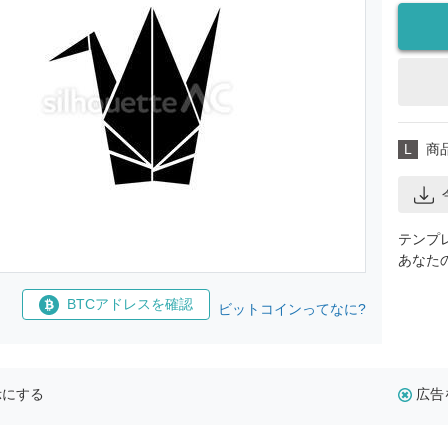
L
商
テンプ
あなた
BTCアドレスを確認
ビットコインってなに?
示にする
広告