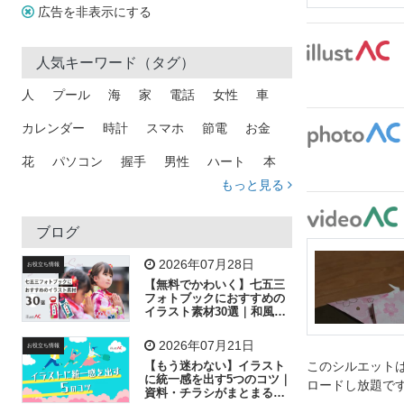
広告を非表示にする
人気キーワード（タグ）
人
プール
海
家
電話
女性
車
カレンダー
時計
スマホ
節電
お金
花
パソコン
握手
男性
ハート
本
もっと見る
矢印
猫
手
メール
トラック
木
犬
吹き出し
カメラ
星
プレゼント
ブログ
飛行機
グラフ
ビル
魚
家族
書類
2026年07月28日
お役立ち情報
【無料でかわいく】七五三
歩く
工場
会社
太陽
キラキラ
フォトブックにおすすめの
イラスト素材30選｜和風の
飾り付け素材が揃う
人物
虫眼鏡
花火
電車
ビジネス
2026年07月21日
お役立ち情報
子供
作業員
葉
相談
ピクトグラム
【もう迷わない】イラスト
このシルエットは
に統一感を出す5つのコツ｜
ロードし放題で
資料・チラシがまとまるフ