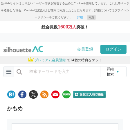
当Webサイトはよりよいユーザー体験を実現するためにCookieを使用しています。これ以降ページ
を遷移した場合、Cookieの設定および使用に同意したことになります。詳細についてはプライバシ
ーポリシーをご覧ください。
詳細
同意
1600
総会員数
万人
突破！
会員登録
ログイン
プレミアム会員登録
で14個の特典をゲット
詳細
▼
検索
かもめ