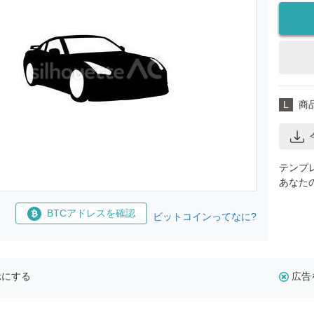
L
商
テンプ
あなた
BTCアドレスを確認
ビットコインってなに?
示にする
広告