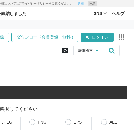
す。詳細についてはプライバシーポリシーをご覧ください。
詳細
同意
を締結しました
SNS
ヘルプ
録
ダウンロード会員登録 ( 無料 )
ログイン
詳細
検索
▼
選択してください
JPEG
PNG
EPS
ALL