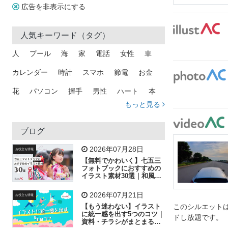
広告を非表示にする
人気キーワード（タグ）
人
プール
海
家
電話
女性
車
カレンダー
時計
スマホ
節電
お金
花
パソコン
握手
男性
ハート
本
もっと見る
矢印
猫
手
メール
トラック
木
犬
吹き出し
カメラ
星
プレゼント
ブログ
飛行機
グラフ
ビル
魚
家族
書類
2026年07月28日
お役立ち情報
【無料でかわいく】七五三
歩く
工場
会社
太陽
キラキラ
フォトブックにおすすめの
イラスト素材30選｜和風の
飾り付け素材が揃う
人物
虫眼鏡
花火
電車
ビジネス
2026年07月21日
お役立ち情報
子供
作業員
葉
相談
ピクトグラム
【もう迷わない】イラスト
このシルエットは
に統一感を出す5つのコツ｜
ドし放題です。
資料・チラシがまとまるフ