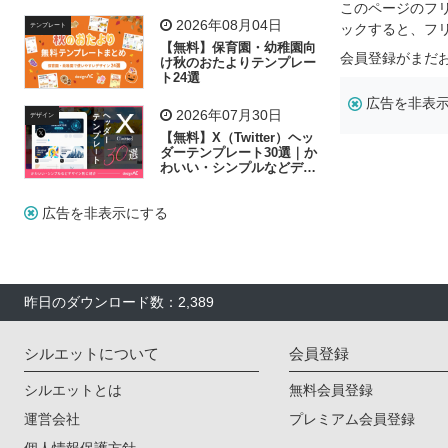
リー素材の選び方
このページのフ
2026年08月04日
ックすると、フ
テンプレート
【無料】保育園・幼稚園向
会員登録がまだ
け秋のおたよりテンプレー
ト24選
広告を非表
2026年07月30日
デザイン
【無料】X（Twitter）ヘッ
ダーテンプレート30選｜か
わいい・シンプルなどデザ
イン別に紹介
広告を非表示にする
昨日のダウンロード数：2,389
シルエットについて
会員登録
シルエットとは
無料会員登録
運営会社
プレミアム会員登録
個人情報保護方針