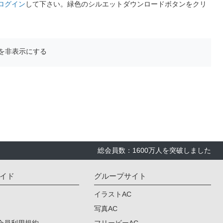
ログイン
して下さい。緑色のシルエットダウンロードボタンをクリ
を非表示にする
総会員数：1600万人を突破しました
イド
グループサイト
イラストAC
写真AC
会員利用規約
フリービーAC