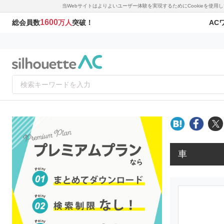
当Webサイトはよりよいユーザー体験を実現するためにCookieを使
1600
AC
総会員数
万人
突破！
車