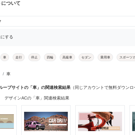
トについて
7
示にする
車
走行
停止
四輪
高級車
セダン
乗用車
スポーツ
車
グループサイトの「車」の関連検索結果
（同じアカウントで無料ダウンロ
デザインACの「車」関連検索結果