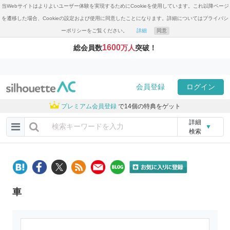
当Webサイトはよりよいユーザー体験を実現するためにCookieを使用しています。これ以降ページ
を遷移した場合、Cookieの設定および使用に同意したことになります。詳細についてはプライバシ
ーポリシーをご覧ください。
詳細
同意
1600
総会員数
万人
突破！
会員登録
ログイン
プレミアム会員登録
で14個の特典をゲット
詳細
▼
検索
車