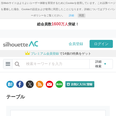
当Webサイトはよりよいユーザー体験を実現するためにCookieを使用しています。これ以降ページ
を遷移した場合、Cookieの設定および使用に同意したことになります。詳細についてはプライバシ
ーポリシーをご覧ください。
詳細
同意
1600
総会員数
万人
突破！
会員登録
ログイン
プレミアム会員登録
で14個の特典をゲット
詳細
▼
検索
テーブル