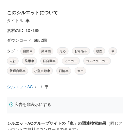
このシルエットについて
タイトル: 車
素材のID: 107188
ダウンロード: 6852回
タグ：
自動車
乗り物
走る
おもちゃ
模型
車
走行
乗用車
軽自動車
ミニカー
コンパクトカー
普通自動車
小型自動車
四輪車
カー
シルエットAC
車
広告を非表示にする
シルエットACグループサイトの「車」の関連検索結果
（同じア
カウントで無料ダウンロードできます）