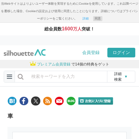
当Webサイトはよりよいユーザー体験を実現するためにCookieを使用しています。これ以降ページ
を遷移した場合、Cookieの設定および使用に同意したことになります。詳細についてはプライバシ
ーポリシーをご覧ください。
詳細
同意
1600
総会員数
万人
突破！
会員登録
ログイン
プレミアム会員登録
で14個の特典をゲット
詳細
▼
検索
車