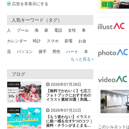
広告を非表示にする
人気キーワード（タグ）
人
プール
海
家
電話
女性
車
カレンダー
時計
スマホ
節電
お金
花
パソコン
握手
男性
ハート
本
もっと見る
矢印
猫
手
メール
トラック
木
犬
吹き出し
カメラ
星
プレゼント
ブログ
飛行機
グラフ
ビル
魚
家族
書類
2026年07月28日
お役立ち情報
【無料でかわいく】七五三
歩く
工場
会社
太陽
キラキラ
フォトブックにおすすめの
イラスト素材30選｜和風の
飾り付け素材が揃う
人物
虫眼鏡
花火
電車
ビジネス
2026年07月21日
お役立ち情報
子供
作業員
葉
相談
ピクトグラム
【もう迷わない】イラスト
に統一感を出す5つのコツ｜
資料・チラシがまとまるフ
このシルエットは