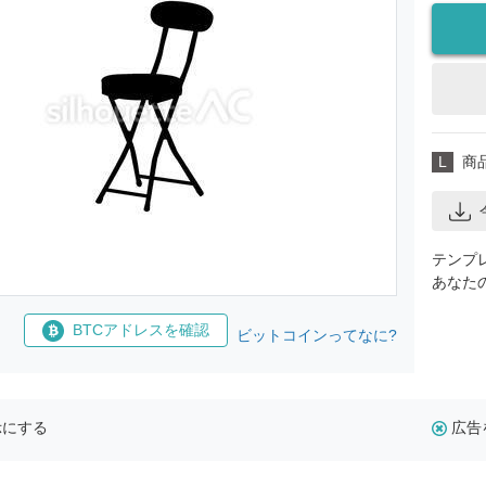
L
商
テンプ
あなた
BTCアドレスを確認
ビットコインってなに?
示にする
広告