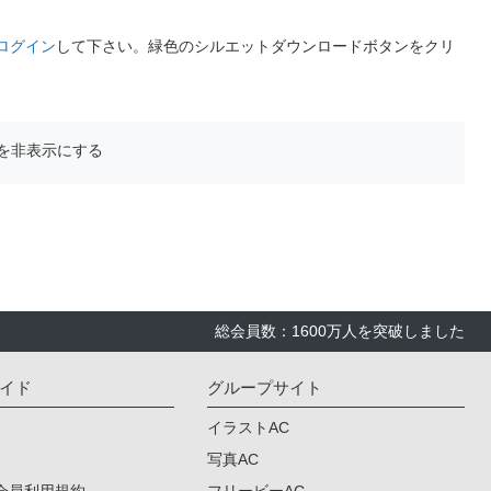
ログイン
して下さい。緑色のシルエットダウンロードボタンをクリ
を非表示にする
総会員数：1600万人を突破しました
イド
グループサイト
イラストAC
写真AC
会員利用規約
フリービーAC