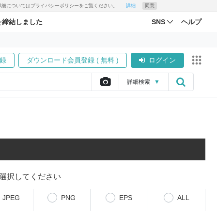
す。詳細についてはプライバシーポリシーをご覧ください。
詳細
同意
を締結しました
SNS
ヘルプ
録
ダウンロード会員登録 ( 無料 )
ログイン
詳細
検索
▼
選択してください
JPEG
PNG
EPS
ALL