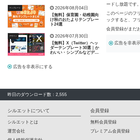
リー素材の選び方
ードし放題です
2026年08月04日
テンプレート
このページのフ
【無料】保育園・幼稚園向
け秋のおたよりテンプレー
ックすると、フ
ト24選
会員登録がまだ
2026年07月30日
デザイン
広告を非表
【無料】X（Twitter）ヘッ
ダーテンプレート30選｜か
わいい・シンプルなどデザ
イン別に紹介
広告を非表示にする
昨日のダウンロード数：2,555
シルエットについて
会員登録
シルエットとは
無料会員登録
運営会社
プレミアム会員登録
個人情報保護方針