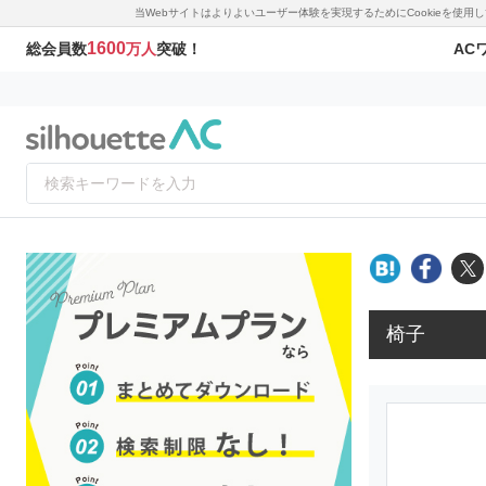
当Webサイトはよりよいユーザー体験を実現するためにCookieを使
1600
AC
総会員数
万人
突破！
椅子