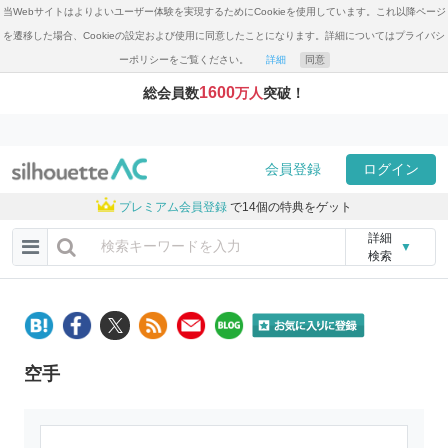
当Webサイトはよりよいユーザー体験を実現するためにCookieを使用しています。これ以降ページ
を遷移した場合、Cookieの設定および使用に同意したことになります。詳細についてはプライバシ
ーポリシーをご覧ください。
詳細
同意
1600
総会員数
万人
突破！
会員登録
ログイン
プレミアム会員登録
で14個の特典をゲット
詳細
▼
検索
空手