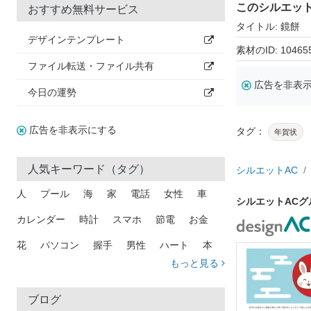
このシルエッ
おすすめ無料サービス
タイトル: 鏡餅
デザインテンプレート
素材のID: 10465
ファイル転送・ファイル共有
広告を非表
今日の運勢
広告を非表示にする
タグ：
年賀状
人気キーワード（タグ）
シルエットAC
人
プール
海
家
電話
女性
車
シルエットAC
カレンダー
時計
スマホ
節電
お金
花
パソコン
握手
男性
ハート
本
もっと見る
矢印
猫
手
メール
トラック
木
犬
吹き出し
カメラ
星
プレゼント
ブログ