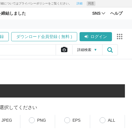
す。詳細についてはプライバシーポリシーをご覧ください。
詳細
同意
を締結しました
SNS
ヘルプ
録
ダウンロード会員登録 ( 無料 )
ログイン
詳細
検索
▼
選択してください
JPEG
PNG
EPS
ALL