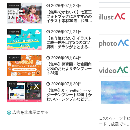
飛行機
グラフ
ビル
魚
家族
書類
2026年07月28日
お役立ち情報
【無料でかわいく】七五三
歩く
工場
会社
太陽
キラキラ
フォトブックにおすすめの
イラスト素材30選｜和風の
飾り付け素材が揃う
人物
虫眼鏡
花火
電車
ビジネス
2026年07月21日
お役立ち情報
子供
作業員
葉
相談
ピクトグラム
【もう迷わない】イラスト
に統一感を出す5つのコツ｜
資料・チラシがまとまるフ
リー素材の選び方
2026年08月04日
テンプレート
【無料】保育園・幼稚園向
け秋のおたよりテンプレー
ト24選
2026年07月30日
デザイン
【無料】X（Twitter）ヘッ
ダーテンプレート30選｜か
わいい・シンプルなどデザ
イン別に紹介
広告を非表示にする
このシルエットは
ードし放題です