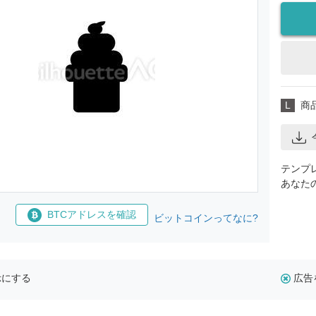
L
商
テンプ
あなた
BTCアドレスを確認
ビットコインってなに?
示にする
広告